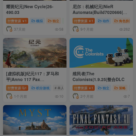
耀斑纪元|New Cycle|26-
尼尔：机械纪元|NieR
490.03
Automata|Build7020666|整
合全DLC
付费资源
1
模拟
独立
策略
付费资源
# 单人
1
# 模拟
动作
# 策略
角色扮演
￥
￥
37天前
9个月前
58
262
[虚拟机版]纪元117：罗马和
殖民者|The
平|Anno 117 Pax
Colonists|1.9.25|整合DLC
Romana|1.5.2.1664499|整合
付费资源
1
积分游戏
# 单人
# 多人
付费资源
# 模拟
1
独立
策略
# 
￥
全DLC
1个月前
2个月前
10
7