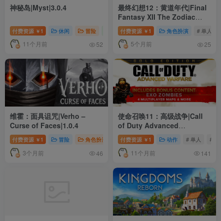
神秘岛|Myst|3.0.4
最终幻想12：黄道年代|Final
Fantasy XII The Zodiac
Age|1.0.4.0|整合全DLC
付费资源
1
休闲
冒险
独立
付费资源
# 单人
1
# 冒险
角色扮演
# 氛围
# 单人
￥
￥
11个月前
5个月前
52
25
维霍：面具诅咒|Verho –
使命召唤11：高级战争|Call
Curse of Faces|1.0.4
of Duty Advanced
Warfare|1.22.01
付费资源
1
冒险
角色扮演
# 冒险
付费资源
# 氛围
1
# 角色扮演
动作
# 单人
# 动
￥
￥
3个月前
11个月前
46
141