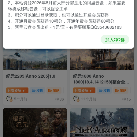
2、本站资源2026年8月前大部分都是用的阿里云盘，如果需要
分类
单机游戏
策略
动作
模拟
独立
角
12
7
4
4
4
转换成移动云盘，可以提交工单
3、积分可以通过登录获取，也可以通过开通会员获得
标签
单人
策略
多人
剧情丰富
城市营造
11
9
7
7
6
4、开通月费会员获得10积分，开通年费会员获得60积分
5、阿里云盘会员出租 - 1元/天 - 有需要联系QQ3543682183
排序
最新
热门
销量
加入QQ群
纪元2205|Anno 2205|1.8
纪元1800|Anno
1800|18.4.1412158|整合全
DLC
付费资源
1
模拟
策略
# 单人
付费资源
# 多人
1
# 模拟
模拟
策略
# 
￥
￥
5个月前
11个月前
36
15