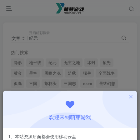
开启精彩搜索
文章
热门搜索
隐形
地平线
纪元
无主之地
冰封
预先
黄金
星空
黑暗之魂
监狱
猛兽
全面战争
孤岛
三国
茶杯头
三国志
room
最终幻想
博德之门3
赛博朋克2077
欢迎来到萌芽游戏
搜索
纪元
，共找到
13
个文章
文章
用户
1、本站资源后面都会使用移动云盘