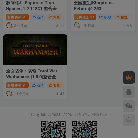
狭间格斗|Fights in Tight
王国重生|Kingdoms
Spaces|1.2.11831|整合全
Reborn|0.253
DLC
付费资源
1
动作
策略
# 单人
付费资源
# 动作
1
# 独立
模拟
独立
￥
￥
3个月前
1个月前
11
6
全面战争：战锤|Total War
Warhammer|1.6.0|整合全
DLC
付费资源
1
动作
策略
# 单人
# 动作
# 多人
￥
11个月前
43
Copyright © 2025 - 2026 ·
萌芽游戏
·
侵权处理