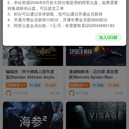
2、本站资源2026年8月前大部分都是用的阿里云盘，如果需要
分类
单机游戏
动作
冒险
独立
策略
积分
8
7
4
2
1
转换成移动云盘，可以提交工单
3、积分可以通过登录获取，也可以通过开通会员获得
标签
单人
动作
多人
冒险
剧情丰富
氛围
9
8
6
6
6
4、开通月费会员获得10积分，开通年费会员获得60积分
5、阿里云盘会员出租 - 1元/天 - 有需要联系QQ3543682183
排序
最新
热门
销量
加入QQ群
蝙蝠侠：阿卡姆疯人院年度
漫威蜘蛛侠：迈尔斯·莫拉莱
版|Batman Arkham Asylum
斯|Marvels Spider-Man
Game of The Year
Miles Morales|3.617.1.0|整
付费资源
1
冒险
动作
# 单人
付费资源
# 动作
1
# 冒险
冒险
动作
# 
￥
￥
Edition|1.1
合DLC
11个月前
8个月前
165
34