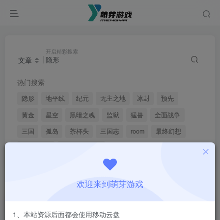
开启精彩搜索
文章
热门搜索
隐形
地平线
纪元
无主之地
冰封
预先
黄金
星空
黑暗之魂
监狱
猛兽
全面战争
三国
孤岛
茶杯头
三国志
room
最终幻想
博德之门3
赛博朋克2077
欢迎来到萌芽游戏
搜索
隐形
，共找到
9
个文章
文章
用户
1、本站资源后面都会使用移动云盘