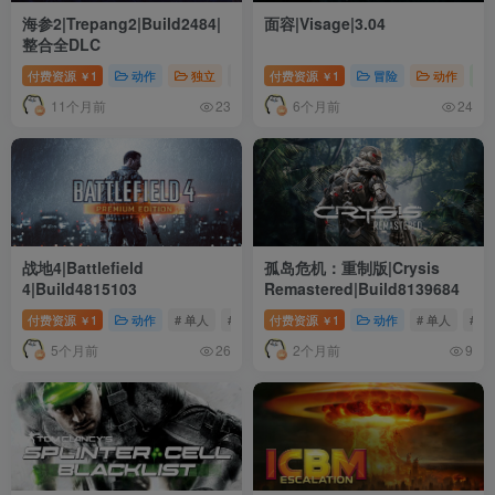
海参2|Trepang2|Build2484|
面容|Visage|3.04
整合全DLC
付费资源
1
动作
独立
# 单人
付费资源
# 动作
1
# 氛围
冒险
动作
￥
￥
11个月前
6个月前
23
24
战地4|Battlefield
孤岛危机：重制版|Crysis
4|Build4815103
Remastered|Build8139684
付费资源
1
动作
# 单人
# 动作
付费资源
# 多人
1
动作
# 单人
# 动
￥
￥
5个月前
2个月前
26
9