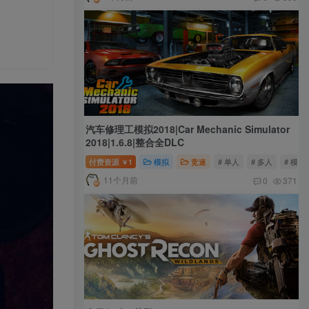
汽车修理工模拟2018|Car Mechanic Simulator
2018|1.6.8|整合全DLC
付费资源
1
模拟
竞速
# 单人
# 多人
# 模拟
￥
11个月前
0
371