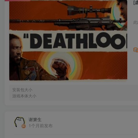
[
此
安装包大小
游戏本体大小
谢箫生
1个月前发布