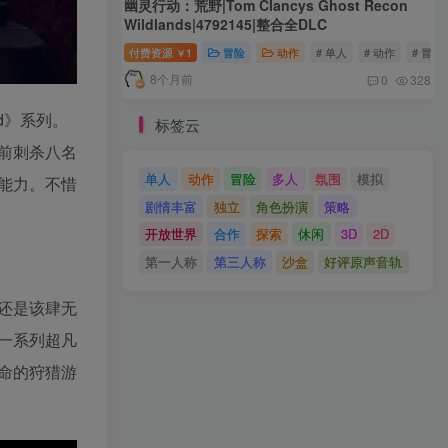
幽灵行动：荒野|Tom Clancys Ghost Recon
Wildlands|4792145|整合全DLC
付费资源
1
冒险
动作
# 单人
# 动作
# 冒险
￥
8个月前
0
328
ed》系列。
标签云
前刺杀八名
单人
动作
冒险
多人
氛围
模拟
能力。不惜
剧情丰富
独立
角色扮演
策略
开放世界
合作
探索
休闲
3D
2D
第一人称
第三人称
沙盒
好评原声音轨
还是该肆无
一系列超凡
命的狩猎游