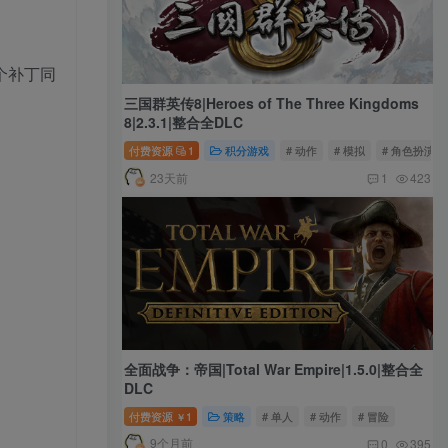
个补丁同
三国群英传8|Heroes of The Three Kingdoms
8|2.3.1|整合全DLC
付费资源
1
积分游戏
# 动作
# 模拟
# 角色扮演
23天前
1
423
全面战争：帝国|Total War Empire|1.5.0|整合全
DLC
付费资源
1
策略
# 单人
# 动作
# 冒险
￥
9个月前
0
395