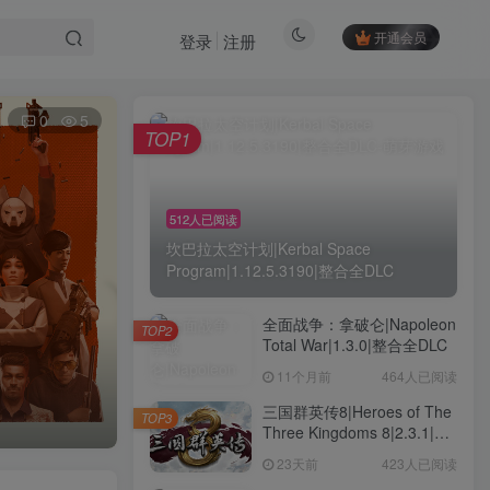
开通会员
登录
注册
0
5
TOP1
512人已阅读
坎巴拉太空计划|Kerbal Space
Program|1.12.5.3190|整合全DLC
全面战争：拿破仑|Napoleon
TOP2
Total War|1.3.0|整合全DLC
11个月前
464人已阅读
三国群英传8|Heroes of The
TOP3
Three Kingdoms 8|2.3.1|整
合全DLC
23天前
423人已阅读