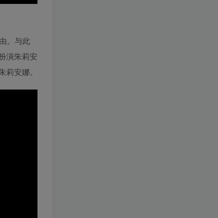
自由。与此
扮演朱莉安
朱莉安娜。