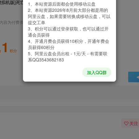
虚拟机版]死亡循环|Deathloop|1.820.5.1|整合全DLC
1、本站资源后面都会使用移动云盘
2、本站资源2026年8月前大部分都是用的
阿里云盘，如果需要转换成移动云盘，可以
提交工单
内容为付费资源，请付费后查看
3、积分可以通过登录获取，也可以通过开
通会员获得
1
4、开通月费会员获得10积分，开通年费会
员获得60积分
积分
5、阿里云盘会员出租 - 1元/天 - 有需要联
系QQ3543682183
加入QQ群
关注