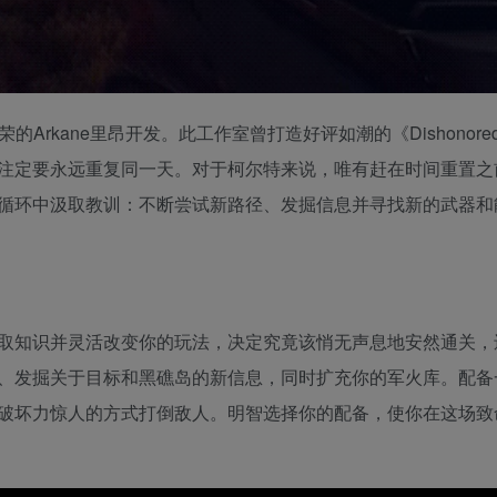
的Arkane里昂开发。此工作室曾打造好评如潮的《Dishonor
注定要永远重复同一天。对于柯尔特来说，唯有赶在时间重置之
循环中汲取教训：不断尝试新路径、发掘信息并寻找新的武器和
取知识并灵活改变你的玩法，决定究竟该悄无声息地安然通关，
、发掘关于目标和黑礁岛的新信息，同时扩充你的军火库。配备
破坏力惊人的方式打倒敌人。明智选择你的配备，使你在这场致