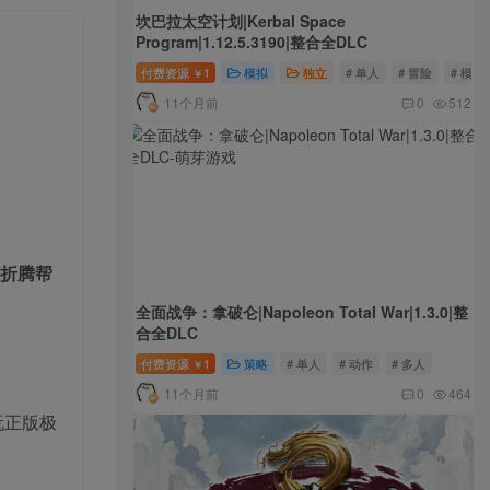
坎巴拉太空计划|Kerbal Space
Program|1.12.5.3190|整合全DLC
付费资源
1
模拟
独立
# 单人
# 冒险
# 模拟
￥
11个月前
0
512
何折腾帮
全面战争：拿破仑|Napoleon Total War|1.3.0|整
合全DLC
付费资源
1
策略
# 单人
# 动作
# 多人
￥
11个月前
0
464
玩正版极