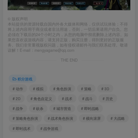
©
版权声明
本站提供的资源转载自国内外各大媒体和网络，仅供试玩体验；不得
将上述内容用于商业或者非法用途，否则，一切后果请用户自负。您
必须在下载后的24个小时之内，从您的电脑中彻底删除上述内容。如
果您喜欢该游戏内容，请支持正版，购买注册，得到更好的正版服
务。我们非常重视版权问题，如有侵权请邮件与我们联系处理。敬请
谅解！E-mail：mengyagame@qq.com
THE END
积分游戏
# 动作
# 模拟
# 角色扮演
# 策略
# 3D
# 2D
# 角色自定义
# 战术
# 战斗
# 历史
# 战争
# 砍杀
# 城市营造
# 即时战略
# 策略角色扮演
# 战术角色扮演
# 横向滚屏
# 大战略
# 即时战术
# 战争游戏