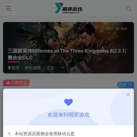
1
404
三国群英传8|Heroes of The Three Kingdoms 8|2.3.1|
整合全DLC
首页
积分游戏
正文
付费资源
已售 13
三国群英传8|Heroes of The Three Kingdoms 8|2.3.1|整合全DLC
此内容为付费资源，请付费后查看
1
欢迎来到萌芽游戏
积分
登录购买
1、本站资源后面都会使用移动云盘