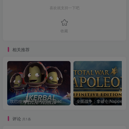
喜欢就支持一下吧
收藏
相关推荐
坎巴拉太空计划|Kerbal Space Program|1.12.5.3190|整合全DLC
全面战争：
评论
共1条