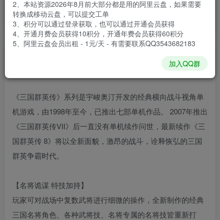
2、本站资源2026年8月前大部分都是用的阿里云盘，如果需要
安装包大小
4.59 GB
转换成移动云盘，可以提交工单
游戏本体大小
7.85 GB
3、积分可以通过登录获取，也可以通过开通会员获得
4、开通月费会员获得10积分，开通年费会员获得60积分
5、阿里云盘会员出租 - 1元/天 - 有需要联系QQ3543682183
谢箫生
关注
私信
加入QQ群
21天前发布
《三国群英传》系列是宇峻奥汀开发的经典横向战斗视角单
机游戏，由1998年至今，已推出七部单机作品。 2007年推出
《三国群英传VII》后一直没有单机续作问世，最新续作《三
国群英传 8》将以全新面貌，激昂的战斗，诠释恢弘的三国
群英争霸时代。
【名将诡谋 特技加持】
玩家可对战场中复数武将进行细微的操作，全新制作的经典
三国名将角色、各种武将技、名将专属的名将技皆重新打