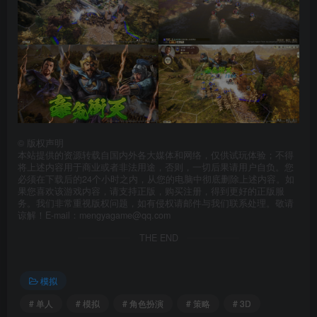
©
版权声明
本站提供的资源转载自国内外各大媒体和网络，仅供试玩体验；不得
将上述内容用于商业或者非法用途，否则，一切后果请用户自负。您
必须在下载后的24个小时之内，从您的电脑中彻底删除上述内容。如
果您喜欢该游戏内容，请支持正版，购买注册，得到更好的正版服
务。我们非常重视版权问题，如有侵权请邮件与我们联系处理。敬请
谅解！E-mail：mengyagame@qq.com
THE END
模拟
# 单人
# 模拟
# 角色扮演
# 策略
# 3D