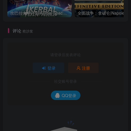
坎巴拉太空计划|Kerbal Space Program|1.12.5.3190|整合全DLC
全面战争：
评论
抢沙发
请登录后发表评论
登录
注册
社交账号登录
QQ登录