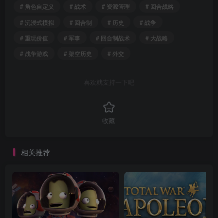
# 角色自定义
# 战术
# 资源管理
# 回合战略
# 沉浸式模拟
# 回合制
# 历史
# 战争
# 重玩价值
# 军事
# 回合制战术
# 大战略
# 战争游戏
# 架空历史
# 外交
喜欢就支持一下吧
收藏
相关推荐