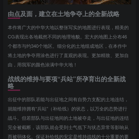
由点及面，建立在土地争夺上的全新战略
本作将广大的中华大地以整张写实的地图进行表现，精美的
CG表现出各地截然不同的地理地貌。宏大的地图上分布46
个都市与约340个地区。细分化的土地组成地区，在本作中
将土地的争夺用涂色进行了直观的表现。更加精致、更加自
由，用我军的颜色涂满中华大地！
战线的维持与要项“兵站”所孕育出的全新战
略
出征中的部队若能与出征地之间有自势力支配的土地连结，
就能维持拥有“兵站”（补给线）的状态，以万全的态势进行
战斗。但若部队与出征地间的土地被夺走，与出征地的连结
完全被截断，该部队就会受到士气低下与状态异常等影响从
而被弱体化。保证补给线的安定是维持战线的十分重要的要