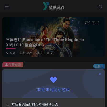
0
45
三国志14|Romance of The Three Kingdoms
XIV|1.0.10|整合全DLC
首页
单机游戏
模拟
正文
付费资源
已售 1
三国志14|Romance of The Three Kingdoms XIV|1.0.10|整合全DLC
此内容为付费资源，请付费后查看
1
欢迎来到萌芽游戏
￥
免费
会员
1、本站资源后面都会使用移动云盘