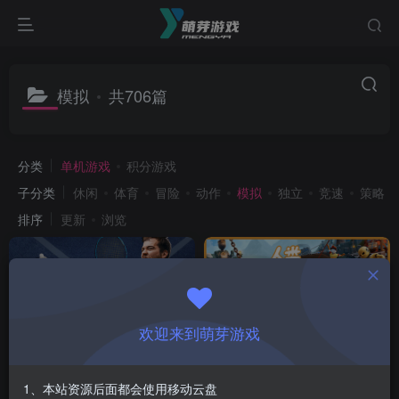
模拟
共706篇
分类
单机游戏
积分游戏
子分类
休闲
体育
冒险
动作
模拟
独立
竞速
策略
排序
更新
浏览
欢迎来到萌芽游戏
纯正羽毛球|Pure
人类一败涂地|Human Fall
Badminton|Build23133703
Flat|1096982
付费资源
1
# 单人
# 多人
# 模拟
付费资源
1
# 单人
# 动作
# 冒
￥
￥
1、本站资源后面都会使用移动云盘