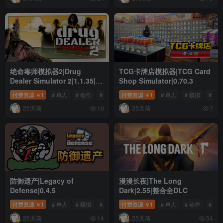
绝命毒师模拟器2|Drug
TCG卡牌店模拟器|TCG Card
Dealer Simulator 2|1.1.35|整
Shop Simulator|0.70.3
合全DLC
付费资源
1
# 单人
# 动作
# 冒险
付费资源
1
# 单人
# 模拟
# 独
￥
￥
25天前
25天前
10
7
防御遗产|Legacy of
漫漫长夜|The Long
Defense|0.4.5
Dark|2.55|整合全DLC
付费资源
1
# 单人
# 模拟
# 独立
付费资源
1
# 单人
# 动作
# 冒
￥
￥
25天前
25天前
14
54