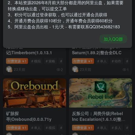
2、本站资源2026年8月前大部分都是用的阿里云盘，如果需要
22天前
23天前
7
3
转换成移动云盘，可以提交工单
3、积分可以通过登录获取，也可以通过开通会员获得
4、开通月费会员获得10积分，开通年费会员获得60积分
5、阿里云盘会员出租 - 1元/天 - 有需要联系QQ3543682183
加入QQ群
海狸浮生
ΔV：土星环|dV Rings of
记|Timberborn|1.0.13.1
Saturn|1.89.2|整合全DLC
付费资源
1
# 模拟
# 策略
# 3D
付费资源
1
# 单人
# 动作
# 氛
￥
￥
23天前
23天前
2
1
矿脉探
反叛公司：局势升级|Rebel
寻|Orebound|0.0.0.71y
Inc Escalation|1.6.1.0|整合
全DLC
付费资源
1
# 单人
# 模拟
# 独立
付费资源
1
# 单人
# 多人
# 模
￥
￥