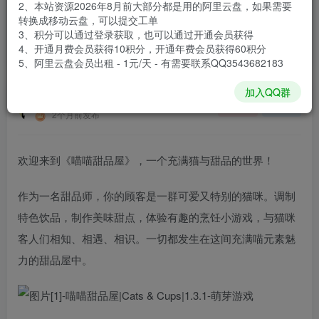
2、本站资源2026年8月前大部分都是用的阿里云盘，如果需要
登录购买
转换成移动云盘，可以提交工单
3、积分可以通过登录获取，也可以通过开通会员获得
安装包大小
339 MB
4、开通月费会员获得10积分，开通年费会员获得60积分
游戏本体大小
1.81 GB
5、阿里云盘会员出租 - 1元/天 - 有需要联系QQ3543682183
加入QQ群
谢箫生
关注
私信
2个月前发布
欢迎来到《喵喵甜品屋》，一个充满猫与甜品的世界！
作为一名甜品师，你的顾客是一群可爱又特别的猫咪。调制
特色饮品，制作美味甜点，体验有趣的烹饪小游戏，与猫咪
客人们相知、相遇、相识。一切都发生在这间充满喵元素魅
力的甜品屋中。