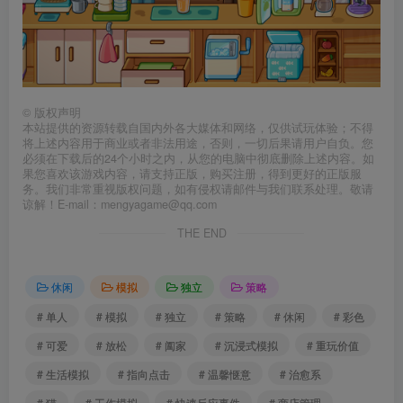
©
版权声明
本站提供的资源转载自国内外各大媒体和网络，仅供试玩体验；不得
将上述内容用于商业或者非法用途，否则，一切后果请用户自负。您
必须在下载后的24个小时之内，从您的电脑中彻底删除上述内容。如
果您喜欢该游戏内容，请支持正版，购买注册，得到更好的正版服
务。我们非常重视版权问题，如有侵权请邮件与我们联系处理。敬请
谅解！E-mail：mengyagame@qq.com
THE END
休闲
模拟
独立
策略
# 单人
# 模拟
# 独立
# 策略
# 休闲
# 彩色
# 可爱
# 放松
# 阖家
# 沉浸式模拟
# 重玩价值
# 生活模拟
# 指向点击
# 温馨惬意
# 治愈系
# 猫
# 工作模拟
# 快速反应事件
# 商店管理