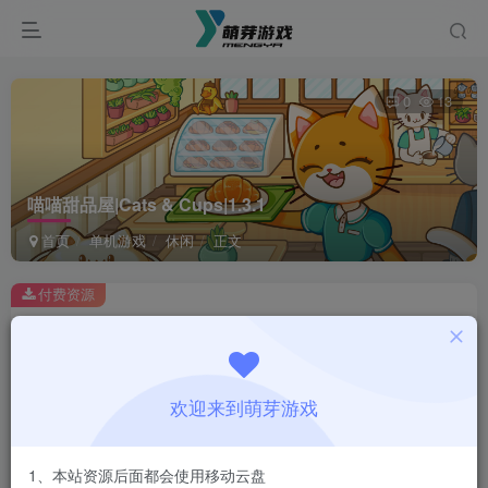
0
13
喵喵甜品屋|Cats & Cups|1.3.1
首页
单机游戏
休闲
正文
付费资源
喵喵甜品屋|Cats & Cups|1.3.1
此内容为付费资源，请付费后查看
1
欢迎来到萌芽游戏
￥
免费
会员
1、本站资源后面都会使用移动云盘