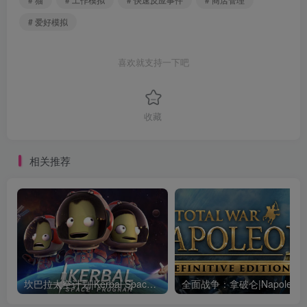
# 爱好模拟
喜欢就支持一下吧
收藏
相关推荐
坎巴拉太空计划|Kerbal Space Program|1.12.5.3190|整合全DLC
全面战争：