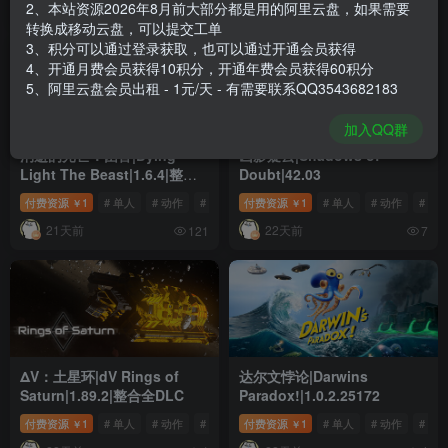
2、本站资源2026年8月前大部分都是用的阿里云盘，如果需要
前天
21天前
28
8
转换成移动云盘，可以提交工单
3、积分可以通过登录获取，也可以通过开通会员获得
4、开通月费会员获得10积分，开通年费会员获得60积分
5、阿里云盘会员出租 - 1元/天 - 有需要联系QQ3543682183
加入QQ群
消逝的光芒：困兽|Dying
凶影疑云|Shadows of
Light The Beast|1.6.4|整合
Doubt|42.03
全DLC
付费资源
1
# 单人
# 动作
# 冒险
付费资源
1
# 单人
# 动作
# 冒
￥
￥
21天前
22天前
121
7
ΔV：土星环|dV Rings of
达尔文悖论|Darwins
Saturn|1.89.2|整合全DLC
Paradox!|1.0.2.25172
付费资源
1
# 单人
# 动作
# 氛围
付费资源
1
# 单人
# 动作
# 冒
￥
￥