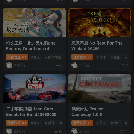
符文工房：龙之天地|Rune
恶意不息|No Rest For The
Factory Guardians of
Wicked|29466
Azuma|1.1.4|整合全DLC
付费资源
1
# 单人
# 剧情丰富
# 角色扮演
付费资源
1
# 动作
# 氛围
# 角
￥
￥
23天前
23天前
6
7
二手车模拟器|Used Cars
漂流计划|Project
Simulator|Build20468039
Castaway|1.0.6
付费资源
1
# 单人
# 动作
# 模拟
付费资源
1
# 单人
# 动作
# 冒
￥
￥
23天前
24天前
10
11