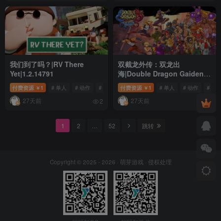
我们到了吗？|RV There
双截龙外传：双龙出
Yet|1.2.14791
海|Double Dragon Gaiden
Rise of The
付费资源
1
# 单人
# 动作
# 冒险
付费资源
1
# 单人
# 动作
# 冒
￥
￥
Dragons|Build22709693
27天前
27天前
2
7
1
2
…
52
跳转
Copyright © 2025 - 2026 ·
萌芽游戏
·
侵权处理