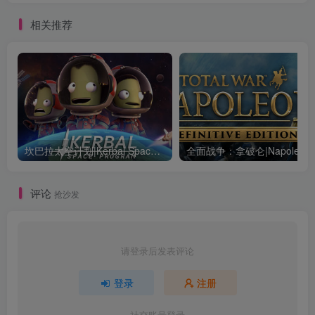
相关推荐
坎巴拉太空计划|Kerbal Space Program|1.12.5.3190|整合全DLC
全面战争：
评论
抢沙发
请登录后发表评论
登录
注册