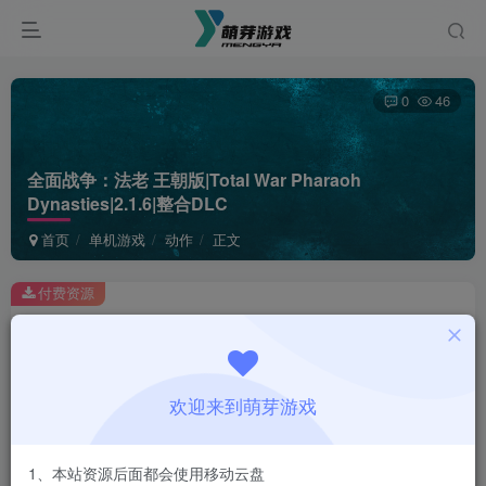
0
46
全面战争：法老 王朝版|Total War Pharaoh
Dynasties|2.1.6|整合DLC
首页
单机游戏
动作
正文
付费资源
全面战争：法老 王朝版|Total War Pharaoh Dynasties|2.1.6|整合DLC
此内容为付费资源，请付费后查看
1
欢迎来到萌芽游戏
￥
免费
会员
1、本站资源后面都会使用移动云盘