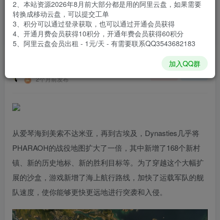
2、本站资源2026年8月前大部分都是用的阿里云盘，如果需要
登录购买
转换成移动云盘，可以提交工单
3、积分可以通过登录获取，也可以通过开通会员获得
安装包大小
52.7 GB
4、开通月费会员获得10积分，开通年费会员获得60积分
游戏本体大小
79.32 GB
5、阿里云盘会员出租 - 1元/天 - 有需要联系QQ3543682183
加入QQ群
谢箫生
关注
私信
2个月前发布
从爱琴海到美索不达米亚，再到古埃及，Dynasties几乎将
PHARAOH的战役地图扩大了一倍，其中新增了168个新村
镇、新的历史地标、新的胜利目标等。为了穿越这个大幅扩
展的沙盒，游戏新增了海上航行路线，加快了运载军队的舰
队速度，使你能够更快更远地进行突袭和入侵。