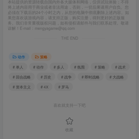
本站提供的资源转载自国内外各大媒体和网络，仅供试玩体验；不得
将上述内容用于商业或者非法用途，否则，一切后果请用户自负。您
必须在下载后的24个小时之内，从您的电脑中彻底删除上述内容。如
果您喜欢该游戏内容，请支持正版，购买注册，得到更好的正版服
务。我们非常重视版权问题，如有侵权请邮件与我们联系处理。敬请
谅解！E-mail：mengyagame@qq.com
THE END
动作
策略
# 单人
# 动作
# 多人
# 氛围
# 策略
# 战术
# 回合战略
# 历史
# 战争
# 即时战略
# 大战略
# 资本主义
# 4X
# 罗马
喜欢就支持一下吧
收藏