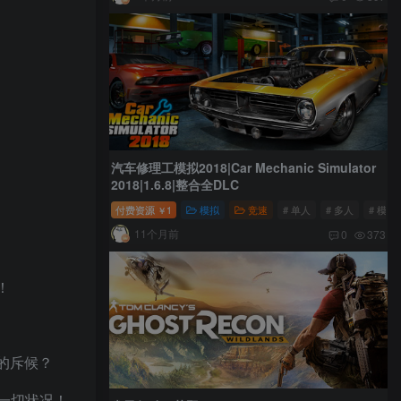
汽车修理工模拟2018|Car Mechanic Simulator
2018|1.6.8|整合全DLC
付费资源
1
模拟
竞速
# 单人
# 多人
# 模拟
￥
11个月前
0
373
！
的斥候？
对一切状况！