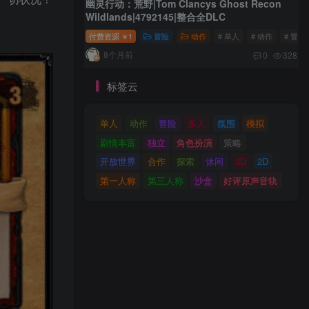
幽灵行动：荒野|Tom Clancys Ghost Recon
Wildlands|4792145|整合全DLC
付费资源
1
冒险
动作
# 单人
# 动作
# 冒险
￥
8个月前
0
328
标签云
单人
动作
冒险
多人
氛围
模拟
剧情丰富
独立
角色扮演
策略
开放世界
合作
探索
休闲
3D
2D
第一人称
第三人称
沙盒
好评原声音轨