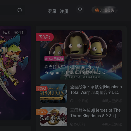
开通会员
登录
注册
0
11
TOP1
515人已阅读
坎巴拉太空计划|Kerbal Space
Program|1.12.5.3190|整合全DLC
全面战争：拿破仑|Napoleon
TOP2
Total War|1.3.0|整合全DLC
11个月前
465人已阅读
三国群英传8|Heroes of The
TOP3
Three Kingdoms 8|2.3.1|整
合全DLC
24天前
448人已阅读