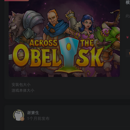
横
此
￥
安装包大小
游戏本体大小
谢箫生
1个月前发布