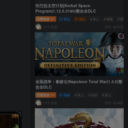
坎巴拉太空计划|Kerbal Space
Program|1.12.5.3190|整合全DLC
付费资源
1
模拟
独立
# 单人
# 冒险
# 模拟
￥
11个月前
0
515
全面战争：拿破仑|Napoleon Total War|1.3.0|整
合全DLC
付费资源
1
策略
# 单人
# 动作
# 多人
￥
11个月前
0
465