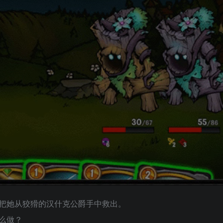
把她从狡猾的汉什克公爵手中救出。
么做？