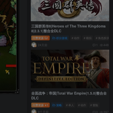
三国群英传8|Heroes of The Three Kingdoms
8|2.3.1|整合全DLC
付费资源
1
积分游戏
# 动作
# 模拟
# 角色扮演
24天前
1
448
全面战争：帝国|Total War Empire|1.5.0|整合全
DLC
付费资源
1
策略
# 单人
# 动作
# 冒险
￥
9个月前
0
397