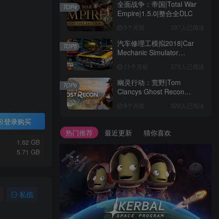
全面战争：帝国|Total War
TOP4
Empire|1.5.0|整合全DLC
9个月前
397人已阅读
汽车修理工模拟2018|Car
TOP5
Mechanic Simulator
2018|1.6.8|整合全DLC
11个月前
373人已阅读
幽灵行动：荒野|Tom
TOP6
Clancys Ghost Recon
Wildlands|4792145|整合全
8个月前
328人已阅读
DLC
登录购买
热门推荐
最近更新
猜你喜欢
1.62 GB
5.71 GB
私信