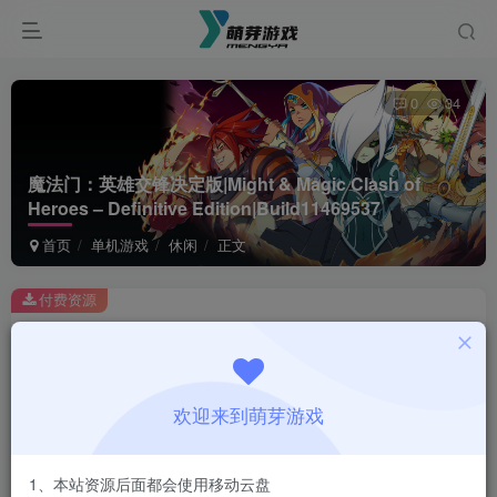
0
34
魔法门：英雄交锋决定版|Might & Magic Clash of
Heroes – Definitive Edition|Build11469537
首页
单机游戏
休闲
正文
付费资源
魔法门：英雄交锋决定版|Might & Magic Clash of Heroes – Definitive Edition|Build11469537
此内容为付费资源，请付费后查看
1
欢迎来到萌芽游戏
￥
免费
会员
1、本站资源后面都会使用移动云盘