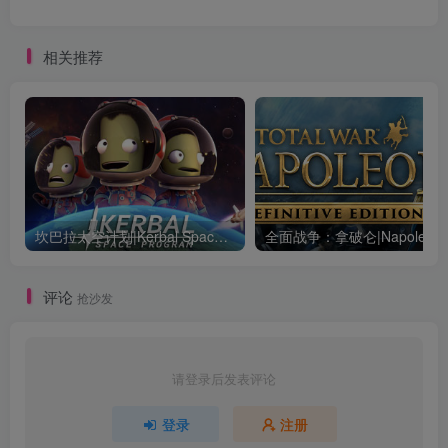
相关推荐
坎巴拉太空计划|Kerbal Space Program|1.12.5.3190|整合全DLC
全面战争：
评论
抢沙发
请登录后发表评论
登录
注册