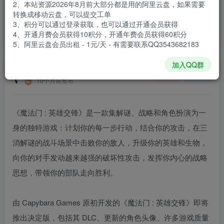
2、本站资源2026年8月前大部分都是用的阿里云盘，如果需要
登录购买
转换成移动云盘，可以提交工单
3、积分可以通过登录获取，也可以通过开通会员获得
安装包大小
1.15 GB
4、开通月费会员获得10积分，开通年费会员获得60积分
游戏本体大小
1.35 GB
5、阿里云盘会员出租 - 1元/天 - 有需要联系QQ3543682183
加入QQ群
谢箫生
关注
私信
10个月前发布
《魔法门 : 英雄交锋》是一款集解谜、战略和角色扮演为一
身的独特游戏：计划你的每一步行动，结合你的攻击，在三
消解谜的战斗场景中击败你的敌人，升级你的英雄和生物，
向你的对手发动越来越强的破坏性攻击，发挥你内心的战略
思想，带领你的部队走向胜利。
由 Capybara Games 原初开发的《魔法门 : 英雄交锋》即将
推出决定版，包括其 DLC、更新的角色头像、许多游戏质量