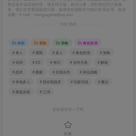
果您喜欢该游戏内容，请支持正版，购买注册，得到更好的正版服
务。我们非常重视版权问题，如有侵权请邮件与我们联系处理。敬请
谅解！E-mail：mengyagame@qq.com
THE END
休闲
冒险
策略
角色扮演
# 单人
# 冒险
# 多人
# 角色扮演
# 策略
# 休闲
# 2D
# 奇幻
# 女性主角
# 解谜
# 战术
# 阖家
# 在线合作
# 回合战略
# 本地多人
# 回合制战术
# 玩家对战
# 魔法
# 棋盘游戏
# 三消
喜欢就支持一下吧
收藏