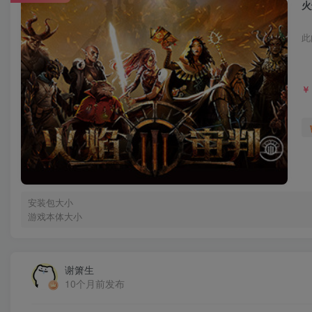
火焰
此
￥
安装包大小
游戏本体大小
谢箫生
10个月前发布