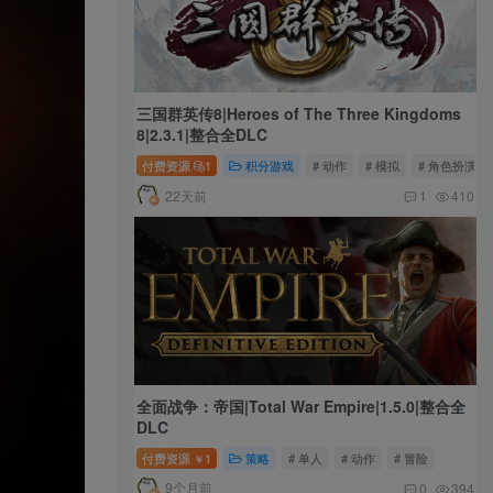
三国群英传8|Heroes of The Three Kingdoms
8|2.3.1|整合全DLC
付费资源
1
积分游戏
# 动作
# 模拟
# 角色扮演
22天前
1
410
全面战争：帝国|Total War Empire|1.5.0|整合全
DLC
付费资源
1
策略
# 单人
# 动作
# 冒险
￥
9个月前
0
394