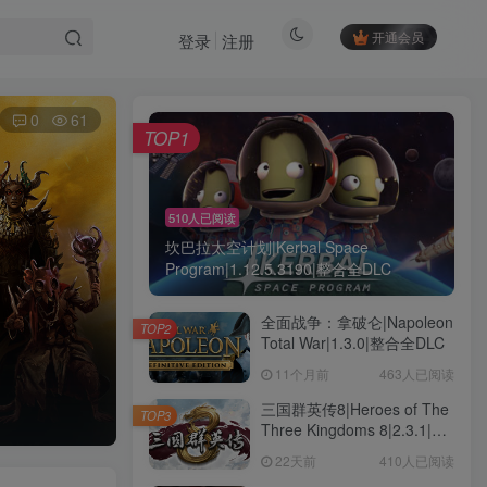
开通会员
登录
注册
0
61
TOP1
510人已阅读
坎巴拉太空计划|Kerbal Space
Program|1.12.5.3190|整合全DLC
全面战争：拿破仑|Napoleon
TOP2
Total War|1.3.0|整合全DLC
11个月前
463人已阅读
三国群英传8|Heroes of The
TOP3
Three Kingdoms 8|2.3.1|整
合全DLC
22天前
410人已阅读