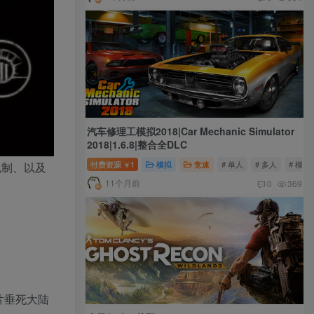
汽车修理工模拟2018|Car Mechanic Simulator
2018|1.6.8|整合全DLC
付费资源
1
模拟
竞速
# 单人
# 多人
# 模拟
机制、以及
￥
11个月前
0
369
片垂死大陆