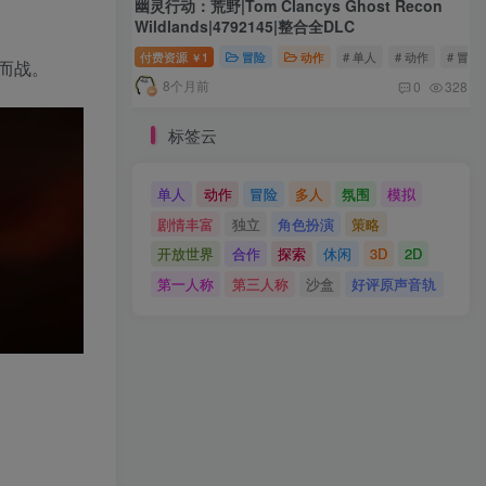
幽灵行动：荒野|Tom Clancys Ghost Recon
Wildlands|4792145|整合全DLC
付费资源
1
冒险
动作
# 单人
# 动作
# 冒险
￥
而战。
8个月前
0
328
标签云
单人
动作
冒险
多人
氛围
模拟
剧情丰富
独立
角色扮演
策略
开放世界
合作
探索
休闲
3D
2D
第一人称
第三人称
沙盒
好评原声音轨