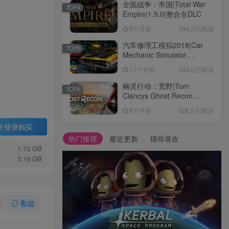
全面战争：帝国|Total War
TOP4
Empire|1.5.0|整合全DLC
9个月前
394人已阅读
汽车修理工模拟2018|Car
TOP5
Mechanic Simulator
2018|1.6.8|整合全DLC
11个月前
369人已阅读
幽灵行动：荒野|Tom
TOP6
Clancys Ghost Recon
Wildlands|4792145|整合全
8个月前
328人已阅读
DLC
登录购买
热门推荐
最近更新
猜你喜欢
1.73 GB
3.19 GB
私信