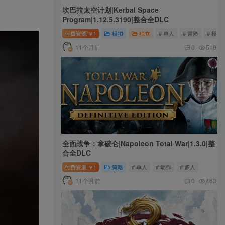
坎巴拉太空计划|Kerbal Space
Program|1.12.5.3190|整合全DLC
付费资源
1
模拟
独立
# 单人
# 冒险
# 模拟
￥
11个月前
0
510
全面战争：拿破仑|Napoleon Total War|1.3.0|整
合全DLC
付费资源
1
策略
# 单人
# 动作
# 多人
￥
11个月前
0
463