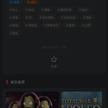
冒险
独立
# 单人
# 动作
# 冒险
# 剧情丰富
# 独立
# 探索
# 3D
# 动作冒险
# 女性主角
# 恐怖
# 解谜
# 风格化
# 黑暗奇幻
# 悬疑
# 心理
# 黑色
喜欢就支持一下吧
收藏
相关推荐