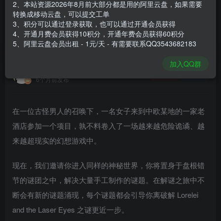
2、本站资源2026年8月前大部分都是用的阿里云盘，如果需要
登录购买
转换成移动云盘，可以提交工单
3、积分可以通过登录获取，也可以通过开通会员获得
安装包大小
704 MB
4、开通月费会员获得10积分，开通年费会员获得60积分
游戏本体大小
1.18 GB
5、阿里云盘会员出租 - 1元/天 - 有需要联系QQ3543682183
加入QQ群
谢箫生
关注
私信
6个月前发布
在一位古怪男人的召唤下，一名女子来到中欧某地的一家老
酒店参加一个项目，孰不料卷入了一场越来越危险诡谲、越
来越超现实的幻想游戏中。
现在，我们邀请你进入同样的神秘世界，你将置身于盘根错
节的谜团之中，解决大量手工制作的谜题。在解谜之旅中不
断会有新的谜题涌现，每个谜题都会引导你离破解 Lorelei
and the Laser Eyes 之谜更近一步。