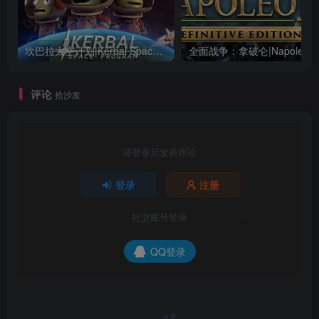
坎巴拉太空计划|Kerbal Space Program|1.12.5.3190|整合全DLC
全面战争：
评论
抢沙发
请登录后发表评论
登录
注册
社交账号登录
QQ登录