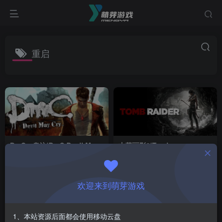
重启
DmC：鬼泣|DmC Devil May
古墓丽影9|Tomb
Cry|Build18562629|整合全
Raider|1.01.838.0|整合全
DLC
DLC
付费资源
1
冒险
动作
付费资源
1
冒险
动作
￥
￥
5个月前
11个月前
50
142
欢迎来到萌芽游戏
1、本站资源后面都会使用移动云盘