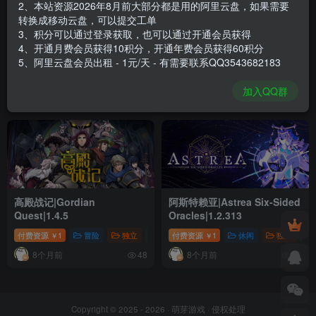
2、本站资源2026年8月前大部分都是用的阿里云盘，如果需要
转换成移动云盘，可以提交工单
3、积分可以通过登录获取，也可以通过开通会员获得
深空梦里人2：逐星之
咒运魔
4、开通月费会员获得10积分，开通年费会员获得60积分
旅|Citizen Sleeper 2
骰|SpellRogue|1.1.1b8
5、阿里云盘会员出租 - 1元/天 - 有需要联系QQ3543682183
Starward Vector|1.2.21
付费资源
1
冒险
独立
角色扮演
付费资源
1
独立
策略
￥
￥
加入QQ群
3个月前
4个月前
12
7
高殿战记|Gordian
阿斯特赖亚|Astrea Six-Sided
Quest|1.4.5
Oracles|1.2.313
付费资源
1
冒险
独立
策略
付费资源
1
休闲
独立
￥
￥
8个月前
8个月前
48
77
Copyright © 2025 - 2026 ·
萌芽游戏
·
侵权处理