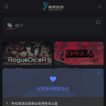
骰子
Rogue骰子
深空梦里人|Citizen
R|RogueDiceR|0.8.006
Sleeper|1.4.12
付费资源
1
休闲
独立
策略
付费资源
1
冒险
独立
￥
￥
2个月前
3个月前
19
42
欢迎来到萌芽游戏
1、本站资源后面都会使用移动云盘