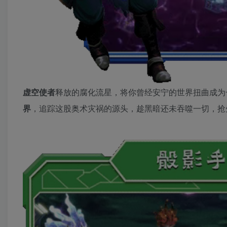
虚空使者
释放的腐化流星，将你曾经安宁的世界扭曲成为
界
，追踪这股奥术灾祸的源头，趁黑暗还未吞噬一切，抢