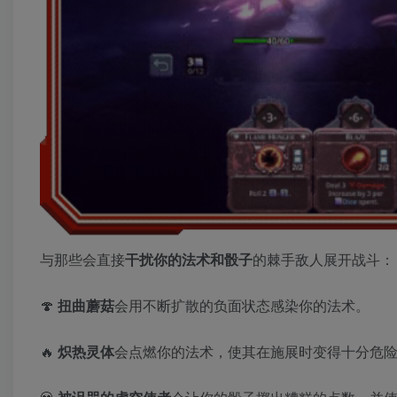
与那些会直接
干扰你的法术和骰子
的棘手敌人展开战斗：
🍄
扭曲蘑菇
会用不断扩散的负面状态感染你的法术。
🔥
炽热灵体
会点燃你的法术，使其在施展时变得十分危