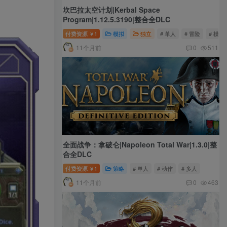
坎巴拉太空计划|Kerbal Space
Program|1.12.5.3190|整合全DLC
付费资源
1
模拟
独立
# 单人
# 冒险
# 模拟
￥
11个月前
0
511
全面战争：拿破仑|Napoleon Total War|1.3.0|整
合全DLC
付费资源
1
策略
# 单人
# 动作
# 多人
￥
11个月前
0
463