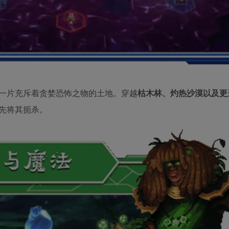
一片充斥着贪婪恐怖之物的土地。穿越
枯木林、灼热沙漠以及更
先将其扼杀。