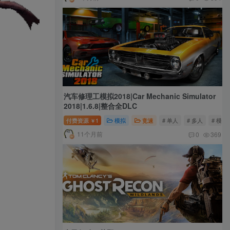
汽车修理工模拟2018|Car Mechanic Simulator
2018|1.6.8|整合全DLC
付费资源
1
模拟
竞速
# 单人
# 多人
# 模拟
￥
11个月前
0
369