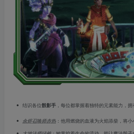
结识各位
骰影手
，每位都掌握着独特的元素能力，拥
余烬召唤师赤热
：他用燃烧的血液为火焰添柴，将小
大地法师绿榛
：她掌控着生命的流动，能让魔法骰子