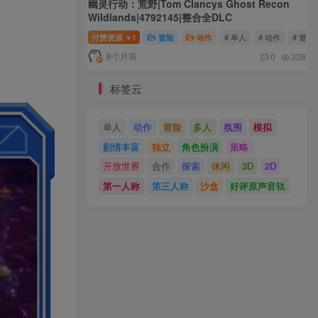
幽灵行动：荒野|Tom Clancys Ghost Recon
Wildlands|4792145|整合全DLC
付费资源
1
冒险
动作
# 单人
# 动作
# 冒险
￥
8个月前
0
328
标签云
单人
动作
冒险
多人
氛围
模拟
剧情丰富
独立
角色扮演
策略
开放世界
合作
探索
休闲
3D
2D
第一人称
第三人称
沙盒
好评原声音轨