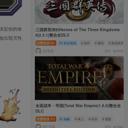
决定你的命
三国群英传8|Heroes of The Three Kingdoms
8|2.3.1|整合全DLC
放出毁灭性
付费资源
1
积分游戏
# 动作
# 模拟
# 角色扮演
22天前
1
416
全面战争：帝国|Total War Empire|1.5.0|整合全
DLC
付费资源
1
策略
# 单人
# 动作
# 冒险
￥
9个月前
0
394