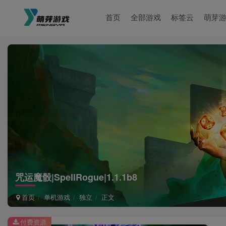
首页
全部游戏
标签云
萌芽
咒运魔骰|SpellRogue|1.1.1b8
首页
单机游戏
独立
正文
付费资源