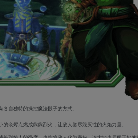
有各自独特的操控魔法骰子的方式。
小的余烬点燃成熊熊烈火，让敌人尝尽毁灭性的火焰力量。
成长到惊人的强度，也能将敌人化为齑粉。连大地也屈服于她的