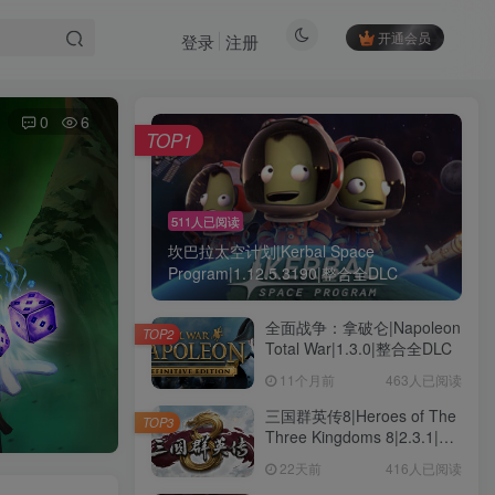
开通会员
登录
注册
0
6
TOP1
511人已阅读
坎巴拉太空计划|Kerbal Space
Program|1.12.5.3190|整合全DLC
全面战争：拿破仑|Napoleon
TOP2
Total War|1.3.0|整合全DLC
11个月前
463人已阅读
三国群英传8|Heroes of The
TOP3
Three Kingdoms 8|2.3.1|整
合全DLC
22天前
416人已阅读