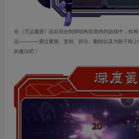
在
《咒运魔骰》
这款回合制牌组构筑类肉鸽游戏中，你将
运————通过重掷、复制、拆分、翻转以及为骰子附上
的魔法吧！