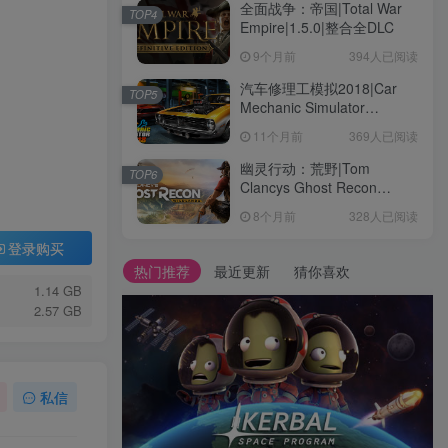
全面战争：帝国|Total War
TOP4
Empire|1.5.0|整合全DLC
9个月前
394人已阅读
汽车修理工模拟2018|Car
TOP5
Mechanic Simulator
2018|1.6.8|整合全DLC
11个月前
369人已阅读
幽灵行动：荒野|Tom
TOP6
Clancys Ghost Recon
Wildlands|4792145|整合全
8个月前
328人已阅读
DLC
登录购买
热门推荐
最近更新
猜你喜欢
1.14 GB
2.57 GB
私信