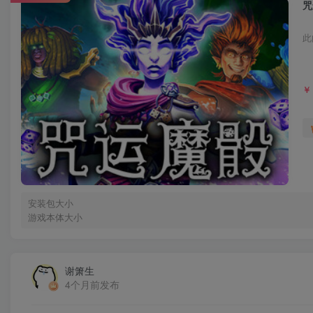
咒
此
￥
安装包大小
游戏本体大小
谢箫生
4个月前发布