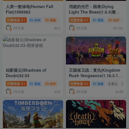
人类一败涂地|Human Fall
消逝的光芒：困兽|Dying
Flat|1096982
Light The Beast|1.6.4|整合
全DLC
付费资源
1
休闲
冒险
模拟
付费资源
# 单人
1
# 动作
冒险
# 冒险
动作
￥
￥
25天前
25天前
5
125
凶影疑云|Shadows of
王国保卫战：复仇|Kingdom
Doubt|42.03
Rush Vengeance|1.16.3.16|
整合全DLC
付费资源
1
冒险
动作
独立
付费资源
# 单人
1
# 动作
策略
# 冒险
# 单人
# 动
￥
￥
25天前
26天前
9
28