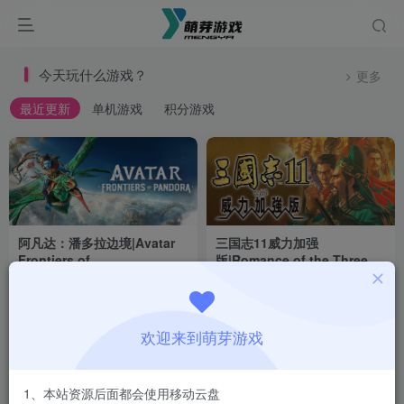
今天玩什么游戏？
更多
最近更新
单机游戏
积分游戏
阿凡达：潘多拉边境|Avatar
三国志11威力加强
Frontiers of
版|Romance of the Three
Pandora|Build22429549|整
Kingdoms XI with Power Up
付费资源
1
冒险
动作
# 单人
付费资源
# 动作
1
# 冒险
策略
# 模拟
# 策
￥
￥
合全DLC
Kit|Build2520441
6天前
24天前
35
0
欢迎来到萌芽游戏
1、本站资源后面都会使用移动云盘