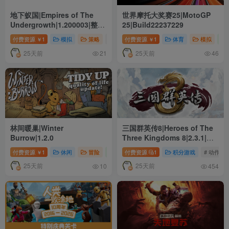
地下蚁国|Empires of The
世界摩托大奖赛25|MotoGP
Undergrowth|1.200003|整合
25|Build22237229
全DLC
付费资源
1
模拟
策略
# 单人
付费资源
# 模拟
1
# 策略
体育
模拟
￥
￥
25天前
25天前
21
46
林间暖巢|Winter
三国群英传8|Heroes of The
Burrow|1.2.0
Three Kingdoms 8|2.3.1|整
合全DLC
付费资源
1
休闲
冒险
模拟
付费资源
# 单人
1
# 冒险
积分游戏
# 氛围
# 动作
￥
25天前
25天前
10
454