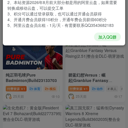
2、本站资源2026年8月前大部分都是用的阿里云盘，如果需要
转换成移动云盘，可以提交工单
三国志12威力加强
真三国无双6：猛将传终极
3、积分可以通过登录获取，也可以通过开通会员获得
版|Romance of The Three
版|Dynasty Warriors 7
4、开通月费会员获得10积分，开通年费会员获得60积分
Kingdoms XII With Power
Xtreme Legends Definitive
5、阿里云盘会员出租 - 1元/天 - 有需要联系QQ3543682183
付费资源
1
策略
# 单人
# 模拟
付费资源
# 策略
1
动作
# 单人
# 动
￥
￥
Up Kit|1.1.0.1
Edition|Build3345452
24天前
24天前
0
2
加入QQ群
纯正羽毛球|Pure
碧蓝幻想Versus：崛
Badminton|Build23133703
起|Granblue Fantasy
Versus Rising|2.51|整合全
付费资源
1
体育
模拟
独立
付费资源
# 单人
1
# 多人
动作
# 模拟
# 单人
# 动
￥
￥
DLC
25天前
25天前
10
17