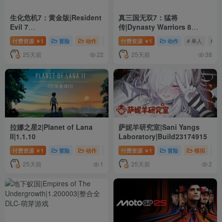
生化危机7：黄金版|Resident
真三国无双7：猛将
Evil 7
传|Dynasty Warriors 8
Biohazard|Build22773795|
Xtreme
付费资源
1
冒险
动作
# 单人
付费资源
# 动作
1
# 冒险
动作
# 单人
# 动
￥
￥
整合全DLC
Legends|Build3602035|整合
25天前
25天前
全DLC
22
38
拉娜之星2|Planet of Lana
萨妮羊研究室|Sani Yangs
II|1.1.10
Laboratory|Build23174915
付费资源
1
冒险
动作
独立
付费资源
# 单人
1
# 冒险
冒险
# 氛围
模拟
￥
￥
25天前
25天前
1
2