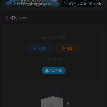
坎巴拉太空计划|Kerbal Space Program|1.12.5.3190|整合全DLC
全面战争：
评论
抢沙发
请登录后发表评论
登录
注册
社交账号登录
QQ登录