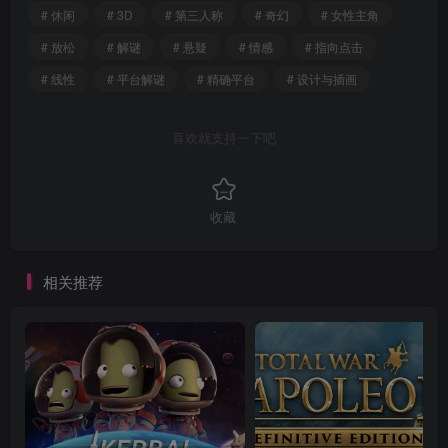
# 休闲
# 3D
# 第三人称
# 奇幻
# 女性主角
# 放松
# 解谜
# 悬疑
# 情感
# 指向点击
# 线性
# 平台解谜
# 精确平台
# 设计与插画
喜欢就支持一下吧
收藏
相关推荐