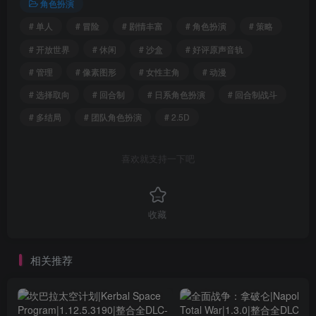
角色扮演
# 单人
# 冒险
# 剧情丰富
# 角色扮演
# 策略
# 开放世界
# 休闲
# 沙盒
# 好评原声音轨
# 管理
# 像素图形
# 女性主角
# 动漫
# 选择取向
# 回合制
# 日系角色扮演
# 回合制战斗
# 多结局
# 团队角色扮演
# 2.5D
喜欢就支持一下吧
收藏
相关推荐