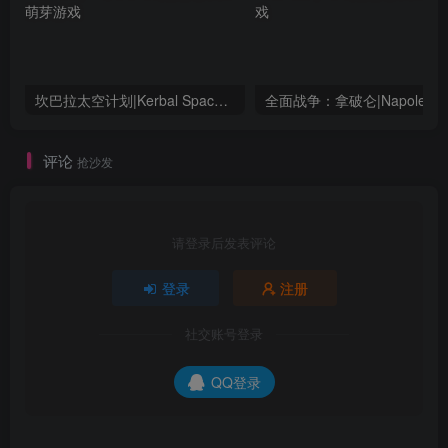
坎巴拉太空计划|Kerbal Space Program|1.12.5.3190|整合全DLC
全面战争：
评论
抢沙发
请登录后发表评论
登录
注册
社交账号登录
QQ登录