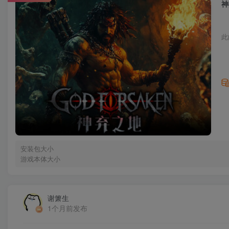
神
此
安装包大小
游戏本体大小
谢箫生
1个月前发布