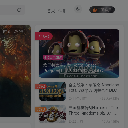
开通会员
登录
注册
0
26
TOP1
510人已阅读
坎巴拉太空计划|Kerbal Space
Program|1.12.5.3190|整合全DLC
全面战争：拿破仑|Napoleon
TOP2
Total War|1.3.0|整合全DLC
11个月前
463人已阅读
三国群英传8|Heroes of The
TOP3
Three Kingdoms 8|2.3.1|整
合全DLC
22天前
410人已阅读