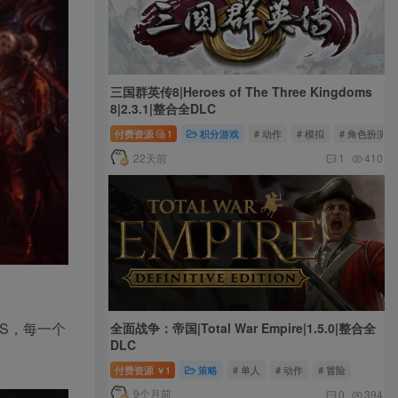
三国群英传8|Heroes of The Three Kingdoms
8|2.3.1|整合全DLC
付费资源
1
积分游戏
# 动作
# 模拟
# 角色扮演
22天前
1
410
S，每一个
全面战争：帝国|Total War Empire|1.5.0|整合全
DLC
付费资源
1
策略
# 单人
# 动作
# 冒险
￥
9个月前
0
394