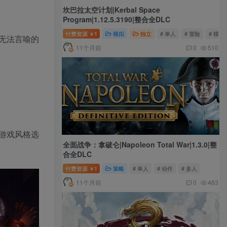
坎巴拉太空计划|Kerbal Space
Program|1.12.5.3190|整合全DLC
付费资源
1
模拟
独立
# 单人
# 冒险
# 模拟
￥
无法言喻的
11个月前
0
510
游戏风格选
全面战争：拿破仑|Napoleon Total War|1.3.0|整
合全DLC
付费资源
1
策略
# 单人
# 动作
# 多人
￥
11个月前
0
463