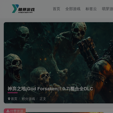
首页
全部游戏
标签云
萌芽
神弃之地|God Forsaken|1.0.7|整合全DLC
首页
积分游戏
正文
付费资源