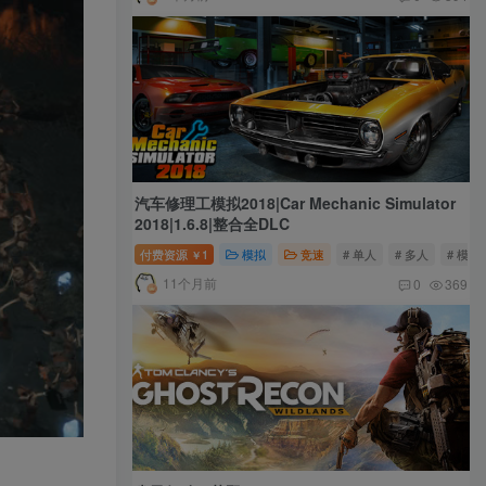
汽车修理工模拟2018|Car Mechanic Simulator
2018|1.6.8|整合全DLC
付费资源
1
模拟
竞速
# 单人
# 多人
# 模拟
￥
11个月前
0
369