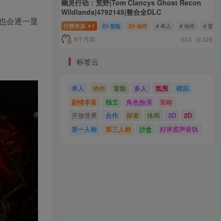
幽灵行动：荒野|Tom Clancys Ghost Recon
Wildlands|4792145|整合全DLC
也会逐一显
付费资源
1
冒险
动作
# 单人
# 动作
# 冒险
￥
8个月前
0
328
标签云
单人
动作
冒险
多人
氛围
模拟
剧情丰富
独立
角色扮演
策略
开放世界
合作
探索
休闲
3D
2D
第一人称
第三人称
沙盒
好评原声音轨