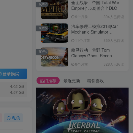
全面战争：帝国|Total War
TOP4
Empire|1.5.0|整合全DLC
9个月前
394人已阅读
汽车修理工模拟2018|Car
TOP5
Mechanic Simulator
2018|1.6.8|整合全DLC
11个月前
369人已阅读
幽灵行动：荒野|Tom
TOP6
Clancys Ghost Recon
Wildlands|4792145|整合全
8个月前
328人已阅读
DLC
登录购买
热门推荐
最近更新
猜你喜欢
4.02 GB
4.57 GB
私信