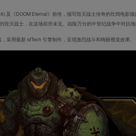
(2016) 及《DOOM Eternal》前传，描写毁灭战士传奇的壮阔电
血的毁灭战士，在这场前所未见、凶险万分的中世纪战争中对抗地
单人游戏，采用最新 idTech 引擎制作，呈现激烈战斗和绚丽视觉效果。