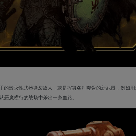
手的毁灭性武器撕裂敌人，或是挥舞各种噬骨的新武器，例如用
，从恶魔横行的战场中杀出一条血路。