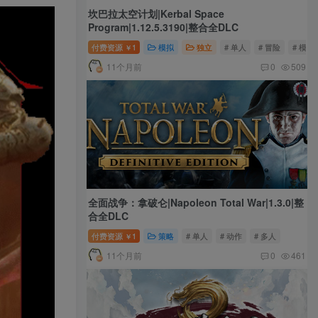
坎巴拉太空计划|Kerbal Space
Program|1.12.5.3190|整合全DLC
付费资源
1
模拟
独立
# 单人
# 冒险
# 模拟
￥
11个月前
0
509
全面战争：拿破仑|Napoleon Total War|1.3.0|整
合全DLC
付费资源
1
策略
# 单人
# 动作
# 多人
￥
11个月前
0
461