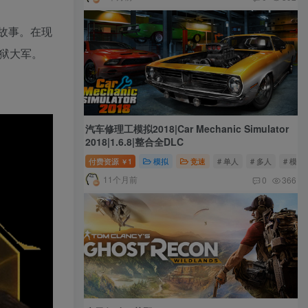
影级故事。在现
狱大军。
汽车修理工模拟2018|Car Mechanic Simulator
2018|1.6.8|整合全DLC
付费资源
1
模拟
竞速
# 单人
# 多人
# 模拟
￥
11个月前
0
366