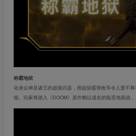
称霸地狱
化身众神及诸王的超级武器，用超级霰弹枪等令人爱不释
锯。玩家将踏入《DOOM》原作赖以成名的险恶地面战