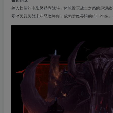
踏入壮阔的电影级精彩战斗，体验毁灭战士之怒的起源故
图消灭毁灭战士的恶魔将领，成为群魔畏惧的唯一存在。