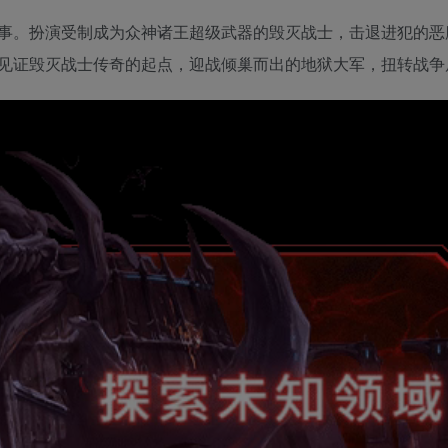
事。扮演受制成为众神诸王超级武器的毁灭战士，击退进犯的恶
见证毁灭战士传奇的起点，迎战倾巢而出的地狱大军，扭转战争