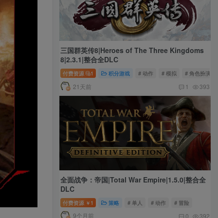
三国群英传8|Heroes of The Three Kingdoms
8|2.3.1|整合全DLC
付费资源
1
积分游戏
# 动作
# 模拟
# 角色扮演
21天前
1
393
全面战争：帝国|Total War Empire|1.5.0|整合全
DLC
付费资源
1
策略
# 单人
# 动作
# 冒险
￥
9个月前
0
392