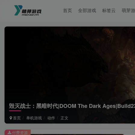
首页
全部游戏
标签云
萌芽
毁灭战士：黑暗时代|DOOM The Dark Ages|Build2
首页
单机游戏
动作
正文
付费资源