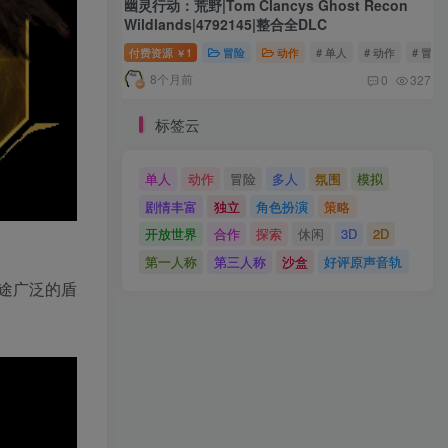
幽灵行动：荒野|Tom Clancys Ghost Recon
Wildlands|4792145|整合全DLC
付费资源
1
冒险
动作
# 单人
# 动作
# 冒险
￥
8个月前
0
327
标签云
单人
动作
冒险
多人
氛围
模拟
剧情丰富
独立
角色扮演
策略
开放世界
合作
探索
休闲
3D
2D
第一人称
第三人称
沙盒
好评原声音轨
途广泛的盾