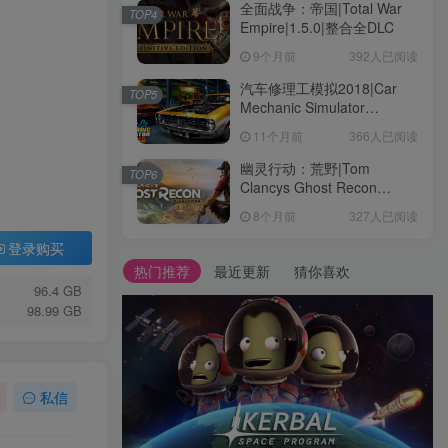
全面战争：帝国|Total War
TOP4
Empire|1.5.0|整合全DLC
9个月前
392人已阅读
汽车修理工模拟2018|Car
TOP5
Mechanic Simulator
2018|1.6.8|整合全DLC
11个月前
366人已阅读
幽灵行动：荒野|Tom
TOP6
Clancys Ghost Recon
Wildlands|4792145|整合全
8个月前
327人已阅读
DLC
登录购买
热门推荐
最近更新
猜你喜欢
96.4 GB
98.99 GB
私信