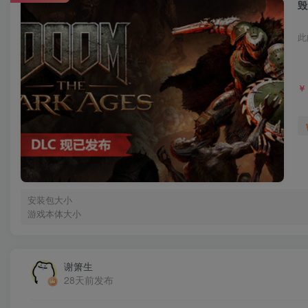
毁
此
￥
安装包大小
游戏本体大小
谢箫生
28天前发布