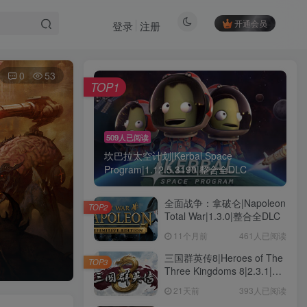
开通会员
登录
注册
0
53
TOP1
509人已阅读
坎巴拉太空计划|Kerbal Space
Program|1.12.5.3190|整合全DLC
全面战争：拿破仑|Napoleon
TOP2
Total War|1.3.0|整合全DLC
11个月前
461人已阅读
三国群英传8|Heroes of The
TOP3
Three Kingdoms 8|2.3.1|整
合全DLC
21天前
393人已阅读