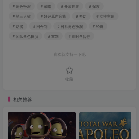
# 角色扮演
# 策略
# 开放世界
# 探索
# 第三人称
# 好评原声音轨
# 奇幻
# 女性主角
# 动漫
# 回合制
# 日系角色扮演
# 经典
# 团队角色扮演
# 重制
# 即时含暂停
喜欢就支持一下吧
收藏
相关推荐