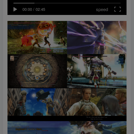
speed
00:00
/
02:45