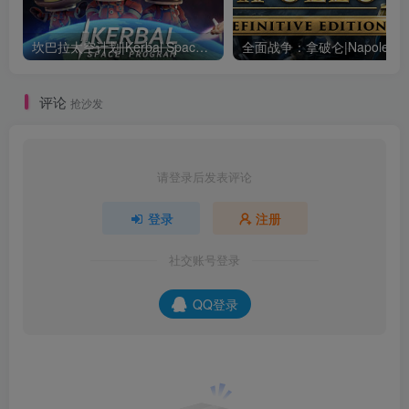
坎巴拉太空计划|Kerbal Space Program|1.12.5.3190|整合全DLC
全面战争：
评论
抢沙发
请登录后发表评论
登录
注册
社交账号登录
QQ登录