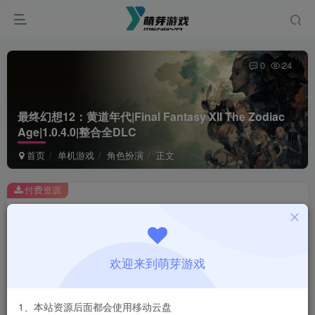
0
24
最终幻想12：黄道年代|Final Fantasy XII The Zodiac
Age|1.0.4.0|整合全DLC
首页
单机游戏
角色扮演
正文
付费资源
最终幻想12：黄道年代|Final Fantasy XII The Zodiac Age|1.0.4.0|整合全DLC
此内容为付费资源，请付费后查看
1
欢迎来到萌芽游戏
￥
免费
会员
1、本站资源后面都会使用移动云盘