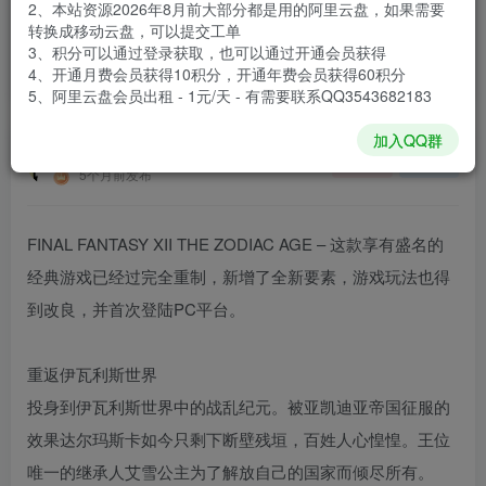
2、本站资源2026年8月前大部分都是用的阿里云盘，如果需要
登录购买
转换成移动云盘，可以提交工单
3、积分可以通过登录获取，也可以通过开通会员获得
安装包大小
28.8 GB
4、开通月费会员获得10积分，开通年费会员获得60积分
游戏本体大小
29.11 GB
5、阿里云盘会员出租 - 1元/天 - 有需要联系QQ3543682183
加入QQ群
谢箫生
关注
私信
5个月前发布
FINAL FANTASY XII THE ZODIAC AGE – 这款享有盛名的
经典游戏已经过完全重制，新增了全新要素，游戏玩法也得
到改良，并首次登陆PC平台。
重返伊瓦利斯世界
投身到伊瓦利斯世界中的战乱纪元。被亚凯迪亚帝国征服的
效果达尔玛斯卡如今只剩下断壁残垣，百姓人心惶惶。王位
唯一的继承人艾雪公主为了解放自己的国家而倾尽所有。