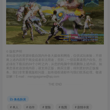
©
版权声明
本站提供的资源转载自国内外各大媒体和网络，仅供试玩体验；不得
将上述内容用于商业或者非法用途，否则，一切后果请用户自负。您
必须在下载后的24个小时之内，从您的电脑中彻底删除上述内容。如
果您喜欢该游戏内容，请支持正版，购买注册，得到更好的正版服
务。我们非常重视版权问题，如有侵权请邮件与我们联系处理。敬请
谅解！E-mail：mengyagame@qq.com
THE END
角色扮演
# 单人
# 动作
# 冒险
# 氛围
# 剧情丰富