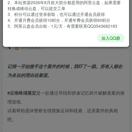
2、本站资源2026年8月前大部分都是用的阿里云盘，如果需要
登录购买
转换成移动云盘，可以提交工单
3、积分可以通过登录获取，也可以通过开通会员获得
安装包大小
188 MB
4、开通月费会员获得10积分，开通年费会员获得60积分
游戏本体大小
310.1 MB
5、阿里云盘会员出租 - 1元/天 - 有需要联系QQ3543682183
加入QQ群
谢箫生
关注
私信
5个月前发布
记得一开始接手这个案件的时候，我吓了一跳。所有人都在
为各自的理由说着谎。
#尘埃终须落定
是一款通过寻找和拼凑记忆碎片破解悬案的推
理游戏。
试着帮助退休警察全璟搜集证词和线索，还原案件的真相
吧。