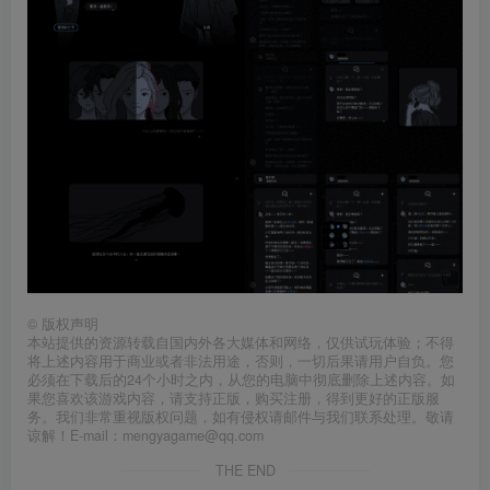
©
版权声明
本站提供的资源转载自国内外各大媒体和网络，仅供试玩体验；不得
将上述内容用于商业或者非法用途，否则，一切后果请用户自负。您
必须在下载后的24个小时之内，从您的电脑中彻底删除上述内容。如
果您喜欢该游戏内容，请支持正版，购买注册，得到更好的正版服
务。我们非常重视版权问题，如有侵权请邮件与我们联系处理。敬请
谅解！E-mail：mengyagame@qq.com
THE END