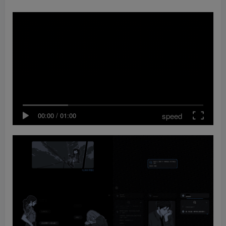
speed
00:00
/
01:00