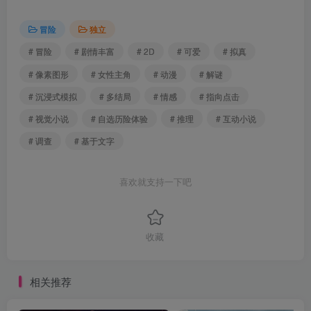
冒险
独立
# 冒险
# 剧情丰富
# 2D
# 可爱
# 拟真
# 像素图形
# 女性主角
# 动漫
# 解谜
# 沉浸式模拟
# 多结局
# 情感
# 指向点击
# 视觉小说
# 自选历险体验
# 推理
# 互动小说
# 调查
# 基于文字
喜欢就支持一下吧
收藏
相关推荐