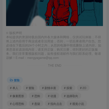
©
版权声明
本站提供的资源转载自国内外各大媒体和网络，仅供试玩体验；不得
将上述内容用于商业或者非法用途，否则，一切后果请用户自负。您
必须在下载后的24个小时之内，从您的电脑中彻底删除上述内容。如
果您喜欢该游戏内容，请支持正版，购买注册，得到更好的正版服
务。我们非常重视版权问题，如有侵权请邮件与我们联系处理。敬请
谅解！E-mail：mengyagame@qq.com
THE END
冒险
# 单人
# 冒险
# 剧情丰富
# 探索
# 2D
# 像素图形
# 恐怖
# 动漫
# 选择取向
# 心理恐怖
# 悬疑
# 指向点击
# 视觉小说