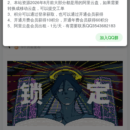
2、本站资源2026年8月前大部分都是用的阿里云盘，如果需要
登录购买
转换成移动云盘，可以提交工单
3、积分可以通过登录获取，也可以通过开通会员获得
安装包大小
378 MB
4、开通月费会员获得10积分，开通年费会员获得60积分
游戏本体大小
2.12 GB
5、阿里云盘会员出租 - 1元/天 - 有需要联系QQ3543682183
加入QQ群
谢箫生
关注
私信
5个月前发布