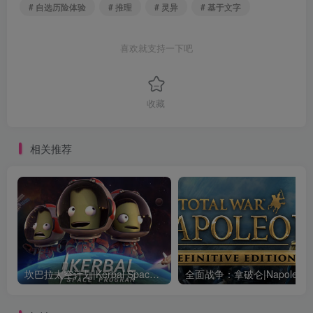
# 自选历险体验
# 推理
# 灵异
# 基于文字
喜欢就支持一下吧
收藏
相关推荐
坎巴拉太空计划|Kerbal Space Program|1.12.5.3190|整合全DLC
全面战争：