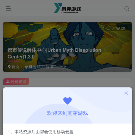
0
28
都市传说解体中心|Urban Myth Dissolution
Center|1.3.0
首页
单机游戏
冒险
正文
付费资源
都市传说解体中心|Urban Myth Dissolution Center|1.3.0
此内容为付费资源，请付费后查看
1
欢迎来到萌芽游戏
￥
免费
会员
1、本站资源后面都会使用移动云盘