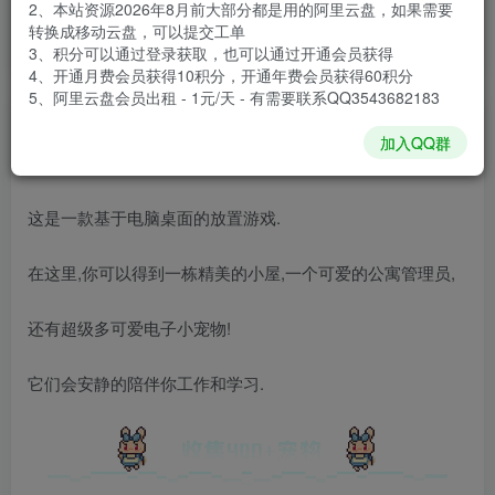
2、本站资源2026年8月前大部分都是用的阿里云盘，如果需要
安装包大小
151 MB
转换成移动云盘，可以提交工单
游戏本体大小
508.9 MB
3、积分可以通过登录获取，也可以通过开通会员获得
4、开通月费会员获得10积分，开通年费会员获得60积分
5、阿里云盘会员出租 - 1元/天 - 有需要联系QQ3543682183
谢箫生
关注
私信
加入QQ群
35天前发布
这是一款基于电脑桌面的放置游戏.
在这里,你可以得到一栋精美的小屋,一个可爱的公寓管理员,
还有超级多可爱电子小宠物!
它们会安静的陪伴你工作和学习.