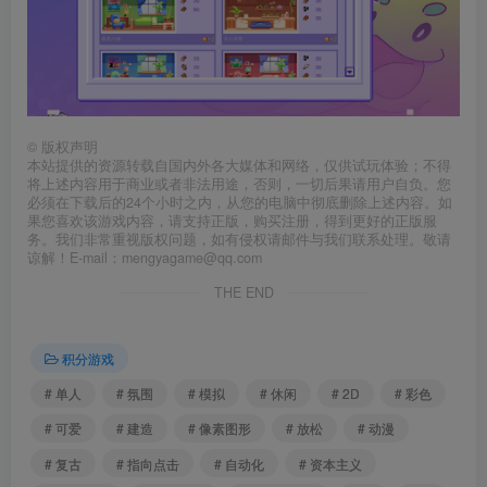
©
版权声明
本站提供的资源转载自国内外各大媒体和网络，仅供试玩体验；不得
将上述内容用于商业或者非法用途，否则，一切后果请用户自负。您
必须在下载后的24个小时之内，从您的电脑中彻底删除上述内容。如
果您喜欢该游戏内容，请支持正版，购买注册，得到更好的正版服
务。我们非常重视版权问题，如有侵权请邮件与我们联系处理。敬请
谅解！E-mail：mengyagame@qq.com
THE END
积分游戏
# 单人
# 氛围
# 模拟
# 休闲
# 2D
# 彩色
# 可爱
# 建造
# 像素图形
# 放松
# 动漫
# 复古
# 指向点击
# 自动化
# 资本主义