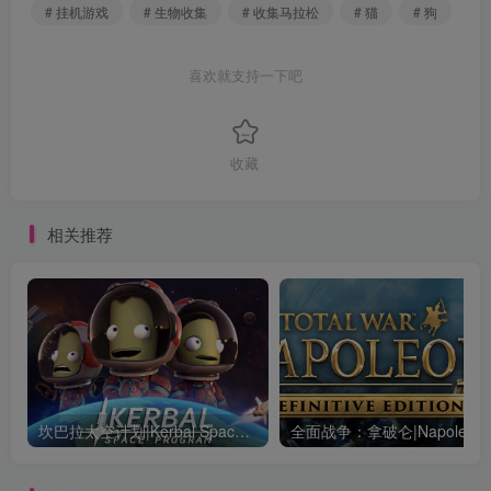
# 挂机游戏
# 生物收集
# 收集马拉松
# 猫
# 狗
喜欢就支持一下吧
收藏
相关推荐
坎巴拉太空计划|Kerbal Space Program|1.12.5.3190|整合全DLC
全面战争：