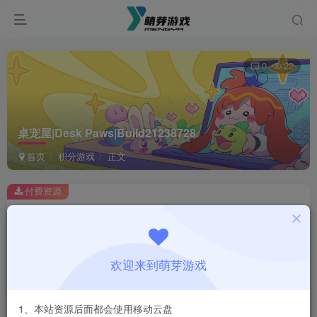
0
22
桌宠屋|Desk Paws|Build21238728
首页
积分游戏
正文
付费资源
桌宠屋|Desk Paws|Build21238728
此内容为付费资源，请付费后查看
1
欢迎来到萌芽游戏
积分
登录购买
1、本站资源后面都会使用移动云盘