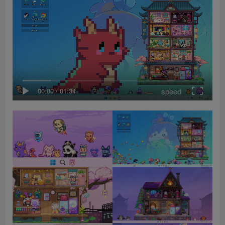
speed
00:00
/
01:34