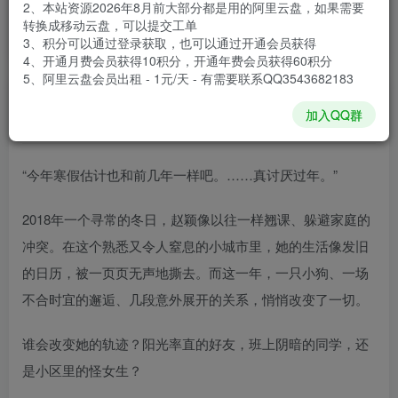
2、本站资源2026年8月前大部分都是用的阿里云盘，如果需要
安装包大小
2.4 GB
转换成移动云盘，可以提交工单
游戏本体大小
3.1 GB
3、积分可以通过登录获取，也可以通过开通会员获得
4、开通月费会员获得10积分，开通年费会员获得60积分
5、阿里云盘会员出租 - 1元/天 - 有需要联系QQ3543682183
谢箫生
关注
私信
加入QQ群
6个月前发布
“今年寒假估计也和前几年一样吧。……真讨厌过年。”
2018年一个寻常的冬日，赵颖像以往一样翘课、躲避家庭的
冲突。在这个熟悉又令人窒息的小城市里，她的生活像发旧
的日历，被一页页无声地撕去。而这一年，一只小狗、一场
不合时宜的邂逅、几段意外展开的关系，悄悄改变了一切。
谁会改变她的轨迹？阳光率直的好友，班上阴暗的同学，还
是小区里的怪女生？