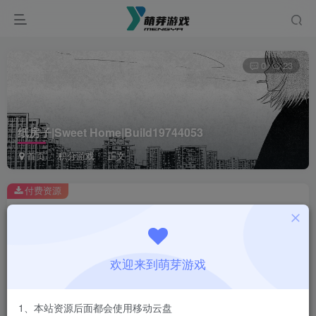
0
23
纸房子|Sweet Home|Build19744053
首页
积分游戏
正文
付费资源
纸房子|Sweet Home|Build19744053
此内容为付费资源，请付费后查看
1
欢迎来到萌芽游戏
积分
登录购买
1、本站资源后面都会使用移动云盘