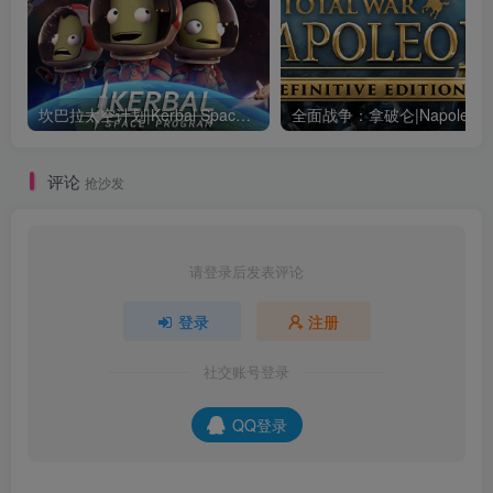
坎巴拉太空计划|Kerbal Space Program|1.12.5.3190|整合全DLC
全面战争：
评论
抢沙发
请登录后发表评论
登录
注册
社交账号登录
QQ登录