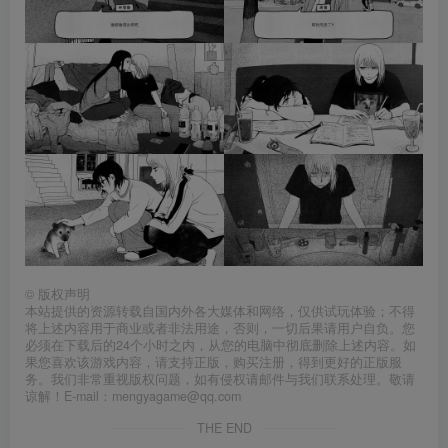
©
版权声明
本站提供的资源转载自国内外各大媒体和网络，仅供试玩体验；不得
将上述内容用于商业或者非法用途，否则，一切后果请用户自负。您
必须在下载后的24个小时之内，从您的电脑中彻底删除上述内容。如
果您喜欢该游戏内容，请支持正版，购买注册，得到更好的正版服
务。我们非常重视版权问题，如有侵权请邮件与我们联系处理。敬请
谅解！E-mail：mengyagame@qq.com
THE END