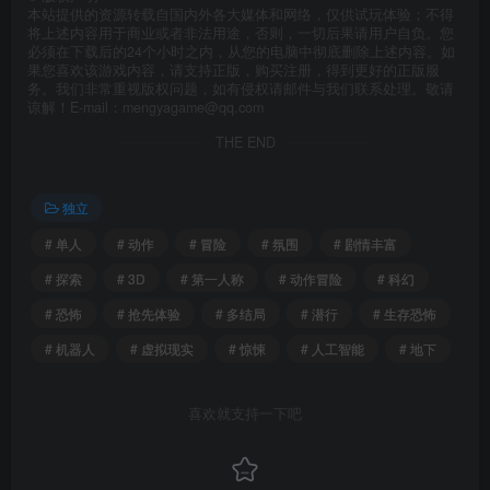
本站提供的资源转载自国内外各大媒体和网络，仅供试玩体验；不得
将上述内容用于商业或者非法用途，否则，一切后果请用户自负。您
必须在下载后的24个小时之内，从您的电脑中彻底删除上述内容。如
果您喜欢该游戏内容，请支持正版，购买注册，得到更好的正版服
务。我们非常重视版权问题，如有侵权请邮件与我们联系处理。敬请
谅解！E-mail：mengyagame@qq.com
THE END
独立
# 单人
# 动作
# 冒险
# 氛围
# 剧情丰富
# 探索
# 3D
# 第一人称
# 动作冒险
# 科幻
# 恐怖
# 抢先体验
# 多结局
# 潜行
# 生存恐怖
# 机器人
# 虚拟现实
# 惊悚
# 人工智能
# 地下
喜欢就支持一下吧