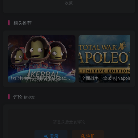
收藏
相关推荐
坎巴拉太空计划|Kerbal Space Program|1.12.5.3190|整合全DLC
全面战争：
评论
抢沙发
请登录后发表评论
登录
注册