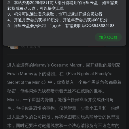
2、本站资源2026年8月前大部分都是用的阿里云盘，如果需要
登录购买
转换成移动云盘，可以提交工单
3、积分可以通过登录获取，也可以通过开通会员获得
安装包大小
18.6 GB
4、开通月费会员获得10积分，开通年费会员获得60积分
游戏本体大小
18.95 GB
5、阿里云盘会员出租 - 1元/天 - 有需要联系QQ3543682183
加入QQ群
谢箫生
关注
私信
4个月前发布
进入被遗弃的Murray’s Costume Manor，揭开避世的发明家
Edwin Murray留下的谜团。在《Five Nights at Freddy’s:
Secret of the Mimic》中，你将踏入一个每个黑暗角落都藏着
秘密，每缕闪烁光线都暗示着无处不在威胁的世界。
Mimic，一个原型内骨骼，能适应任何戏服并变成任何角
色，包括你最恐惧的事物。仅凭智慧、少量小工具和一份经
过大量涂改的公司简报，你将试图取回玩具熊珍贵的原型技
术，同时还要应对谜题线索和一个决心清除所有不速之客的