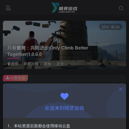
0
24
只有攀爬：共同进步|Only Climb Better
Together|1.0.6.0
首页
单机游戏
冒险
正文
付费资源
只有攀爬：共同进步|Only Climb Better Together|1.0.6.0
此内容为付费资源，请付费后查看
1
欢迎来到萌芽游戏
￥
免费
会员
1、本站资源后面都会使用移动云盘