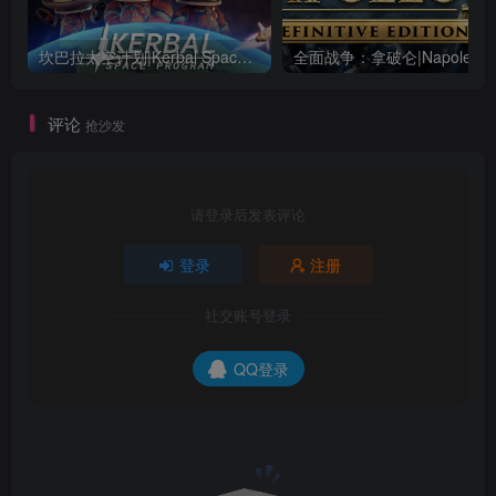
坎巴拉太空计划|Kerbal Space Program|1.12.5.3190|整合全DLC
全面战争：
评论
抢沙发
请登录后发表评论
登录
注册
社交账号登录
QQ登录