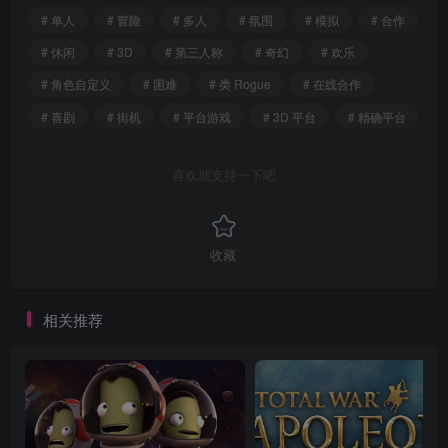
# 单人
# 冒险
# 多人
# 氛围
# 模拟
# 合作
# 休闲
# 3D
# 第三人称
# 奇幻
# 欢乐
# 角色自定义
# 困难
# 类 Rogue
# 在线合作
# 喜剧
# 街机
# 平台游戏
# 3D 平台
# 精确平台
喜欢就支持一下吧
收藏
相关推荐