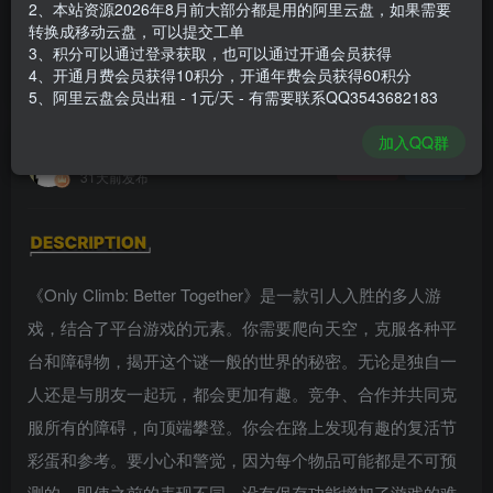
2、本站资源2026年8月前大部分都是用的阿里云盘，如果需要
登录购买
转换成移动云盘，可以提交工单
3、积分可以通过登录获取，也可以通过开通会员获得
安装包大小
19.2 GB
4、开通月费会员获得10积分，开通年费会员获得60积分
游戏本体大小
19.72 GB
5、阿里云盘会员出租 - 1元/天 - 有需要联系QQ3543682183
加入QQ群
谢箫生
关注
私信
31天前发布
《Only Climb: Better Together》是一款引人入胜的多人游
戏，结合了平台游戏的元素。你需要爬向天空，克服各种平
台和障碍物，揭开这个谜一般的世界的秘密。无论是独自一
人还是与朋友一起玩，都会更加有趣。竞争、合作并共同克
服所有的障碍，向顶端攀登。你会在路上发现有趣的复活节
彩蛋和参考。要小心和警觉，因为每个物品可能都是不可预
测的，即使之前的表现不同。没有保存功能增加了游戏的难