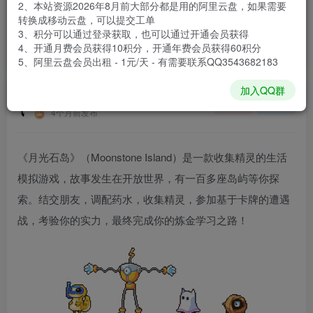
2、本站资源2026年8月前大部分都是用的阿里云盘，如果需要
登录购买
转换成移动云盘，可以提交工单
3、积分可以通过登录获取，也可以通过开通会员获得
安装包大小
280 MB
4、开通月费会员获得10积分，开通年费会员获得60积分
游戏本体大小
431 MB
5、阿里云盘会员出租 - 1元/天 - 有需要联系QQ3543682183
加入QQ群
谢箫生
关注
私信
4个月前发布
《月光石岛》（Moonstone Island）是一款收集精灵的生活
模拟游戏，故事发生在开放世界，有一百多座岛屿等你探
索。结交朋友，调配药水，收集精灵，参加基于卡牌的遭遇
战，考验你的实力，最终完成你的炼金学习之路！