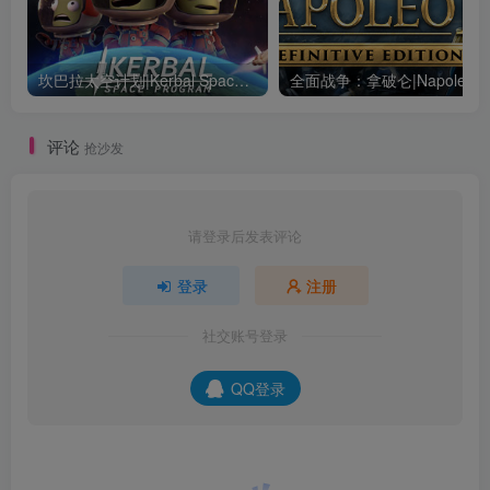
坎巴拉太空计划|Kerbal Space Program|1.12.5.3190|整合全DLC
全面战争：
评论
抢沙发
请登录后发表评论
登录
注册
社交账号登录
QQ登录