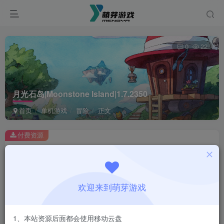
0
22
月光石岛|Moonstone Island|1.7.2350
首页
单机游戏
冒险
正文
付费资源
月光石岛|Moonstone Island|1.7.2350
此内容为付费资源，请付费后查看
1
欢迎来到萌芽游戏
￥
免费
会员
1、本站资源后面都会使用移动云盘