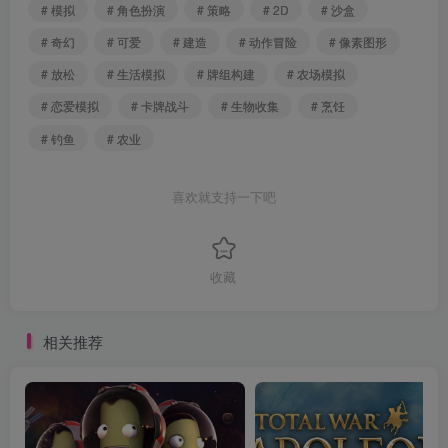
# 模拟
# 角色扮演
# 策略
# 2D
# 沙盒
# 奇幻
# 可爱
# 建造
# 动作冒险
# 像素图形
# 放松
# 生活模拟
# 牌组构建
# 农场模拟
# 恋爱模拟
# 卡牌战斗
# 生物收集
# 烹饪
# 钓鱼
# 农业
喜欢就支持一下吧
收藏
相关推荐