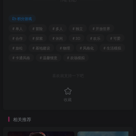
THE END
积分游戏
# 单人
# 冒险
# 多人
# 独立
# 开放世界
# 合作
# 探索
# 休闲
# 3D
# 欢乐
# 可爱
# 放松
# 基地建设
# 物理
# 风格化
# 生活模拟
# 卡通风格
# 温馨惬意
# 农场模拟
喜欢就支持一下吧
收藏
相关推荐