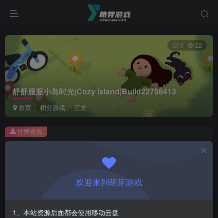
0
22
舒舒服服小岛时光|Cozy Island|Build22758413
首页
积分游戏
正文
付费资源
舒舒服服小岛时光|Cozy Island|Build22758413
此内容为付费资源，请付费后查看
1
欢迎来到萌芽游戏
积分
登录购买
1、本站资源后面都会使用移动云盘