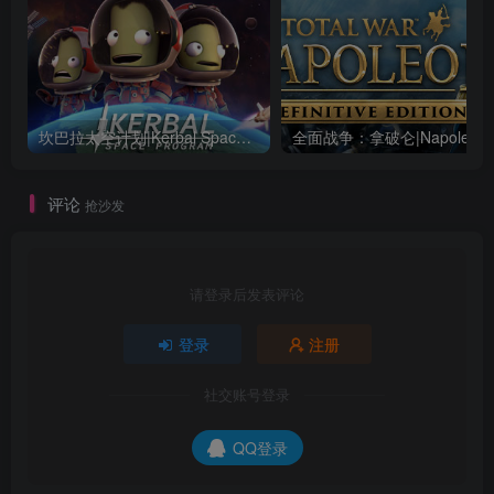
坎巴拉太空计划|Kerbal Space Program|1.12.5.3190|整合全DLC
全面战争：
评论
抢沙发
请登录后发表评论
登录
注册
社交账号登录
QQ登录