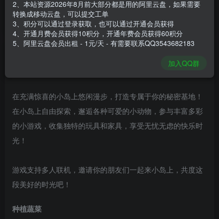
2、本站资源2026年8月前大部分都是用的阿里云盘，如果需要
安装包大小
203 MB
转换成移动云盘，可以提交工单
游戏本体大小
894.1 MB
3、积分可以通过登录获取，也可以通过开通会员获得
4、开通月费会员获得10积分，开通年费会员获得60积分
5、阿里云盘会员出租 - 1元/天 - 有需要联系QQ3543682183
谢箫生
关注
私信
加入QQ群
28天前发布
在充满惊喜的小岛上悠闲漫步，打造专属于你的秘密基地！
在小岛上自由探索，邂逅各种可爱的小动物，参与丰富多彩
的小游戏，收集独特的玩具和家具，享受无忧无虑的快乐时
光！
游戏支持多人联机，邀请你的朋友们一起来小岛上，共度这
段美好的时光吧！
种植蔬菜