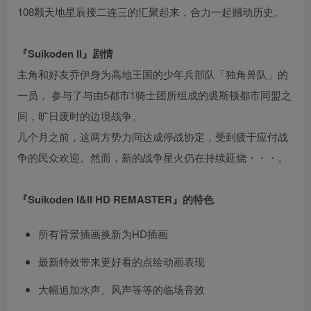
108颗天地星辰接二连三的汇聚起来，合力一起撼动历史。
『Suikoden II』剧情
主角和好友乔伊身为高地王国的少年兵部队「独角兽队」的
一员， 参与了与由5都市1骑士团所组成的裘斯顿都市同盟之
间，旷日废时的边境战争。
几个月之前，这两方势力间达成停战协定，受到疲于应付战
争的民众欢迎。然而，新的战争星火仍在持续延烧・・・。
『Suikoden I&II HD REMASTER』的特色
所有背景插画换新为HD插画
最新特效带来更好看的点绘动画表现
大幅追加水声、风声等等的临场音效