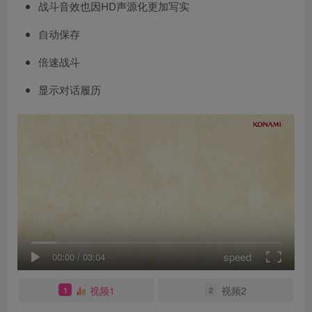
战斗音效也因HD声源化更加写实
自动保存
倍速战斗
显示对话履历
speed
00:00
/
03:04
视频1
视频2
1
2