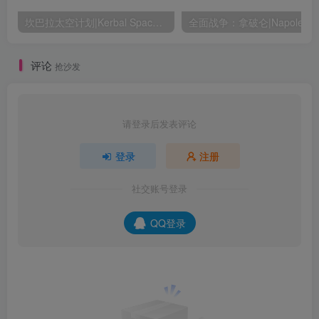
坎巴拉太空计划|Kerbal Space Program|1.12.5.3190|整合全DLC
全面战争：
评论
抢沙发
请登录后发表评论
登录
注册
社交账号登录
QQ登录