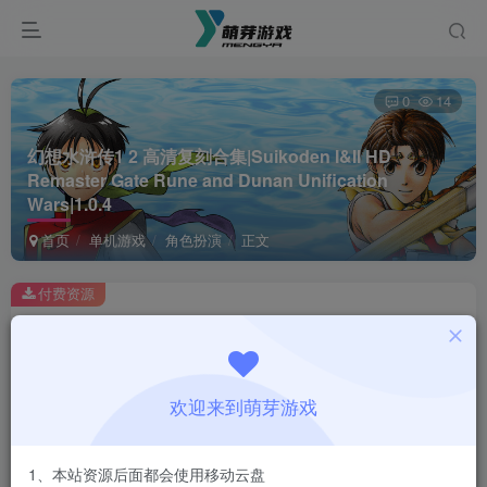
0
14
幻想水浒传1 2 高清复刻合集|Suikoden I&II HD
Remaster Gate Rune and Dunan Unification
Wars|1.0.4
首页
单机游戏
角色扮演
正文
付费资源
幻想水浒传1 2 高清复刻合集|Suikoden I&II HD Remaster Gate Rune and Dunan Unification Wars|1.0.4
此内容为付费资源，请付费后查看
1
欢迎来到萌芽游戏
￥
免费
会员
1、本站资源后面都会使用移动云盘