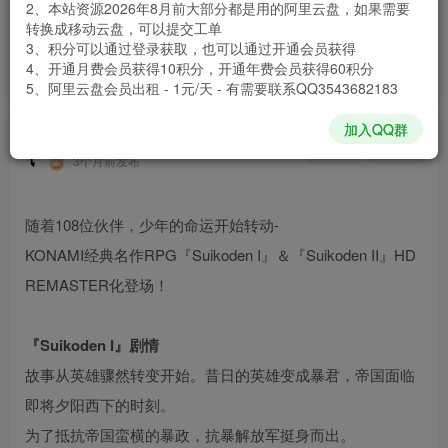
2、本站资源2026年8月前大部分都是用的阿里云盘，如果需要
登录购买
转换成移动云盘，可以提交工单
3、积分可以通过登录获取，也可以通过开通会员获得
安装包大小
9.09 GB
4、开通月费会员获得10积分，开通年费会员获得60积分
游戏本体大小
10.25 GB
5、阿里云盘会员出租 - 1元/天 - 有需要联系QQ3543682183
加入QQ群
谢箫生
关注
私信
3个月前发布
随着108位伙伴，少年的命运开始转动-
KONAMI经典名作RPG『Suikoden I』＆『Suikoden II』HD
REMASTER化登场！
『Suikoden I』剧情
故事从英雄骤然转变开始。昔日的英雄变成暴君，帝国面临
即将夕阳西下的时刻。
为了抵抗帝国蛮横的暴政，抗暴解放军挺身而出。