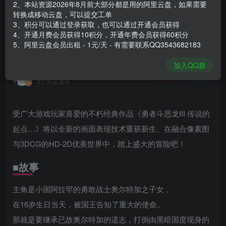
2、本站资源2026年8月前大部分都是用的阿里云盘，如果需要
登录购买
转换成移动云盘，可以提交工单
3、积分可以通过登录获取，也可以通过开通会员获得
安装包大小
14.7 GB
4、开通月费会员获得10积分，开通年费会员获得60积分
游戏本体大小
15.27 GB
5、阿里云盘会员出租 - 1元/天 - 有需要联系QQ3543682183
加入QQ群
谢箫生
关注
私信
3个月前发布
受广大游戏玩家喜爱的不朽经典作品《勇者斗恶龙III 传说的
起点…》将以全新的画面表现技术重获新生。在融合像素图
与3DCG的HD-2D优美世界中，踏上盛大的冒险吧！
■故事
主角是小国阿拉罕的勇敢战士奥尔特加之子女，
在16岁生日当天，被国王告知了重大的使命。
那就是要继承已故奥尔特加的遗志，打倒由黑暗国度现身的