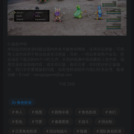
©
版权声明
本站提供的资源转载自国内外各大媒体和网络，仅供试玩体验；不得
将上述内容用于商业或者非法用途，否则，一切后果请用户自负。您
必须在下载后的24个小时之内，从您的电脑中彻底删除上述内容。如
果您喜欢该游戏内容，请支持正版，购买注册，得到更好的正版服
务。我们非常重视版权问题，如有侵权请邮件与我们联系处理。敬请
谅解！E-mail：mengyagame@qq.com
THE END
角色扮演
# 单人
# 氛围
# 剧情丰富
# 角色扮演
# 奇幻
# 彩色
# 可爱
# 像素图形
# 战斗
# 回合制
# 日系角色扮演
# 回合制战斗
# 情感
# 团队角色扮演