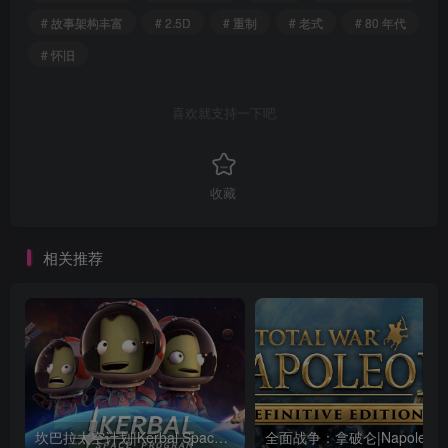
# 故事架构丰富
# 2.5D
# 重制
# 老式
# 80 年代
# 怀旧
喜欢就支持一下吧
收藏
相关推荐
坎巴拉太空计划|Kerbal Space Program|1.12.5.3190|整合全DLC
全面战争：