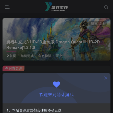
0
8
勇者斗恶龙3 HD-2D重制版|Dragon Quest III HD-2D
Remake|1.2.1.0
首页
单机游戏
角色扮演
正文
付费资源
勇者斗恶龙3 HD-2D重制版|Dragon Quest III HD-2D Remake|1.2.1.0
此内容为付费资源，请付费后查看
1
欢迎来到萌芽游戏
￥
免费
会员
1、本站资源后面都会使用移动云盘