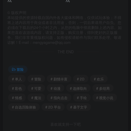
©
版权声明
本站提供的资源转载自国内外各大媒体和网络，仅供试玩体验；不得
将上述内容用于商业或者非法用途，否则，一切后果请用户自负。您
必须在下载后的24个小时之内，从您的电脑中彻底删除上述内容。如
果您喜欢该游戏内容，请支持正版，购买注册，得到更好的正版服
务。我们非常重视版权问题，如有侵权请邮件与我们联系处理。敬请
谅解！E-mail：mengyagame@qq.com
THE END
冒险
# 单人
# 冒险
# 剧情丰富
# 2D
# 欢乐
# 彩色
# 可爱
# 动漫
# 选择取向
# 多结局
# 情感
# 魔法
# 指向点击
# 手绘
# 视觉小说
# 自选历险体验
# 2D 平台
# 基于文字
喜欢就支持一下吧