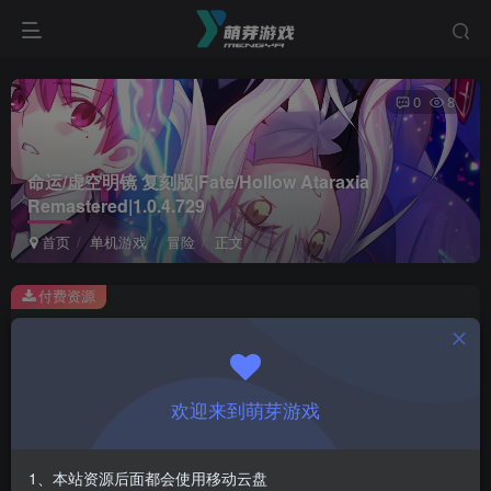
0
8
命运/虚空明镜 复刻版|Fate/Hollow Ataraxia
Remastered|1.0.4.729
首页
单机游戏
冒险
正文
付费资源
命运/虚空明镜 复刻版|Fate/Hollow Ataraxia Remastered|1.0.4.729
此内容为付费资源，请付费后查看
1
欢迎来到萌芽游戏
￥
免费
会员
1、本站资源后面都会使用移动云盘