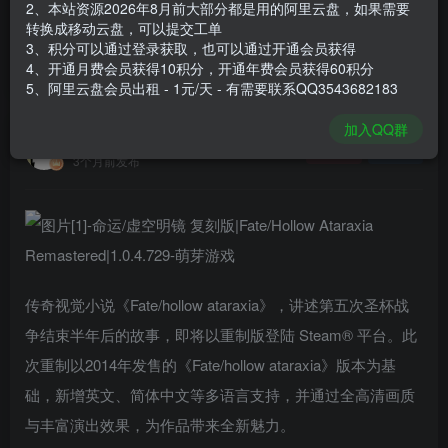
2、本站资源2026年8月前大部分都是用的阿里云盘，如果需要
登录购买
转换成移动云盘，可以提交工单
3、积分可以通过登录获取，也可以通过开通会员获得
安装包大小
7.67 GB
4、开通月费会员获得10积分，开通年费会员获得60积分
游戏本体大小
7.69 GB
5、阿里云盘会员出租 - 1元/天 - 有需要联系QQ3543682183
加入QQ群
谢箫生
关注
私信
3个月前发布
传奇视觉小说《Fate/hollow ataraxia》，讲述第五次圣杯战
争结束半年后的故事，即将以重制版登陆 Steam® 平台。此
次重制以2014年发售的《Fate/hollow ataraxia》版本为基
础，新增英文、简体中文等多语言支持，并通过全高清画质
与丰富演出效果，为作品带来全新魅力。