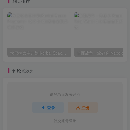
相关推荐
坎巴拉太空计划|Kerbal Space Program|1.12.5.3190|整合全DLC
全面战争：
评论
抢沙发
请登录后发表评论
登录
注册
社交账号登录