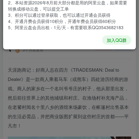
2、本站资源2026年8月前大部分都是用的阿里云盘，如果需要
登录购买
转换成移动云盘，可以提交工单
3、积分可以通过登录获取，也可以通过开通会员获得
安装包大小
89.6 MB
4、开通月费会员获得10积分，开通年费会员获得60积分
游戏本体大小
149.5 MB
5、阿里云盘会员出租 - 1元/天 - 有需要联系QQ3543682183
加入QQ群
谢箫生
关注
私信
3个月前发布
天涯跑商记：好商人志在四方《TRADESMAN: Deal to
Dealer》是一款商人乘着马车（或熊车）四处游历经商的游
戏。商人的家乡在一个名叫爷爷庄的村子，他从那里出发，
然后前往世界上的其他城镇和村庄。在渔场村补充海产品，
在老饕村闻名十里八乡的酒馆来场豪饮，在帐篷村出售基本
的生活必需品，并把商业版图扩展到这些村庄的首都——平
凡市！