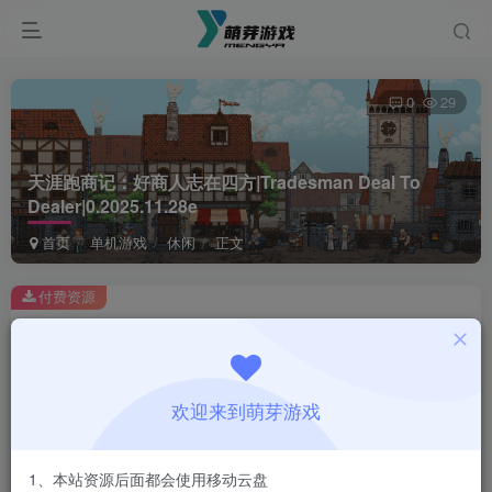
0
29
天涯跑商记：好商人志在四方|Tradesman Deal To
Dealer|0.2025.11.28e
首页
单机游戏
休闲
正文
付费资源
天涯跑商记：好商人志在四方|Tradesman Deal To Dealer|0.2025.11.28e
此内容为付费资源，请付费后查看
1
欢迎来到萌芽游戏
￥
免费
会员
1、本站资源后面都会使用移动云盘