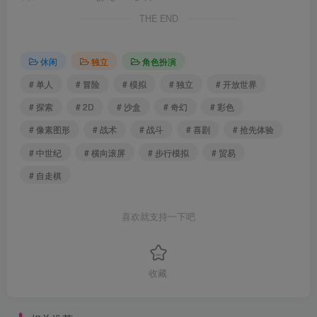
THE END
休闲
独立
角色扮演
# 单人
# 冒险
# 模拟
# 独立
# 开放世界
# 探索
# 2D
# 沙盒
# 奇幻
# 彩色
# 像素图形
# 战术
# 战斗
# 喜剧
# 抢先体验
# 中世纪
# 横向滚屏
# 步行模拟
# 贸易
# 自走棋
喜欢就支持一下吧
收藏