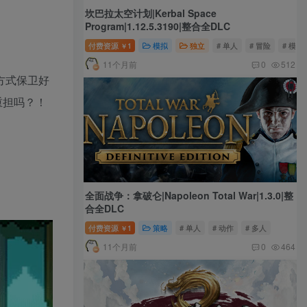
坎巴拉太空计划|Kerbal Space
Program|1.12.5.3190|整合全DLC
付费资源
1
模拟
独立
# 单人
# 冒险
# 模拟
￥
11个月前
0
512
方式保卫好
重担吗？！
全面战争：拿破仑|Napoleon Total War|1.3.0|整
合全DLC
付费资源
1
策略
# 单人
# 动作
# 多人
￥
11个月前
0
464