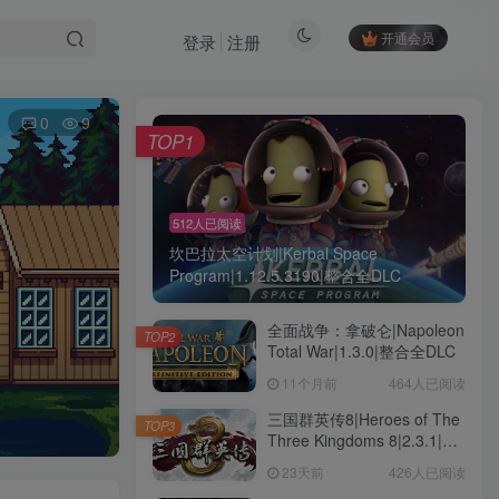
开通会员
登录
注册
0
9
TOP1
512人已阅读
坎巴拉太空计划|Kerbal Space
Program|1.12.5.3190|整合全DLC
全面战争：拿破仑|Napoleon
TOP2
Total War|1.3.0|整合全DLC
11个月前
464人已阅读
三国群英传8|Heroes of The
TOP3
Three Kingdoms 8|2.3.1|整
合全DLC
23天前
426人已阅读