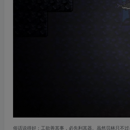
俗话说得好：工欲善其事，必先利其器。虽然贝林只不过