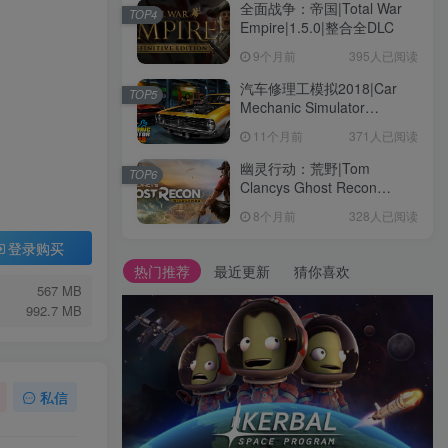
全面战争：帝国|Total War
TOP4
Empire|1.5.0|整合全DLC
9个月前
395人已阅读
汽车修理工模拟2018|Car
TOP5
Mechanic Simulator
2018|1.6.8|整合全DLC
11个月前
371人已阅读
幽灵行动：荒野|Tom
TOP6
Clancys Ghost Recon
Wildlands|4792145|整合全
8个月前
328人已阅读
DLC
登录购买
热门推荐
最近更新
猜你喜欢
567 MB
992.7 MB
私信