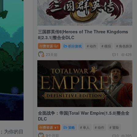
三国群英传8|Heroes of The Three Kingdoms
8|2.3.1|整合全DLC
付费资源
1
积分游戏
# 动作
# 模拟
# 角色扮演
23天前
1
426
全面战争：帝国|Total War Empire|1.5.0|整合全
DLC
付费资源
1
策略
# 单人
# 动作
# 冒险
￥
；为你的目
9个月前
0
395