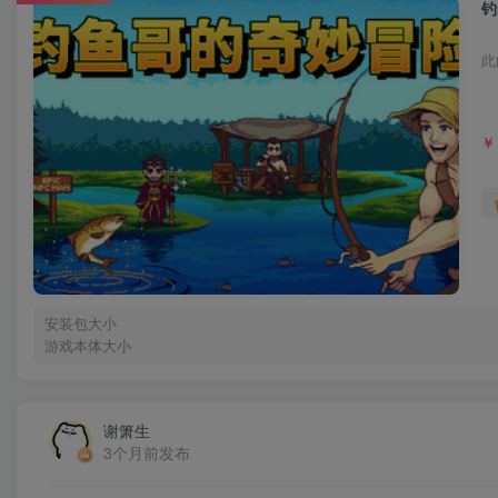
钓
此
￥
安装包大小
游戏本体大小
谢箫生
3个月前发布