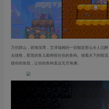
万仞群山，碧海深潭，艾泽瑞姆的一切都是那么令人沉醉
去拯救，那里的鱼儿都将咬住你的鱼钩。借着水下的暗流
级你的鱼线，让你的鱼钩直达无尽海渊。