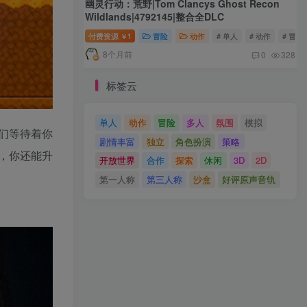
幽灵行动：荒野|Tom Clancys Ghost Recon
Wildlands|4792145|整合全DLC
付费资源
1
冒险
动作
# 单人
# 动作
# 冒险
￥
8个月前
0
328
标签云
单人
动作
冒险
多人
氛围
模拟
们等待着你
剧情丰富
独立
角色扮演
策略
，你还能升
开放世界
合作
探索
休闲
3D
2D
第一人称
第三人称
沙盒
好评原声音轨