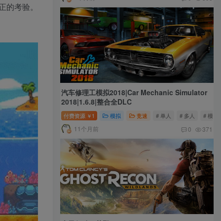
正的考验。
汽车修理工模拟2018|Car Mechanic Simulator
2018|1.6.8|整合全DLC
付费资源
1
模拟
竞速
# 单人
# 多人
# 模拟
￥
11个月前
0
371