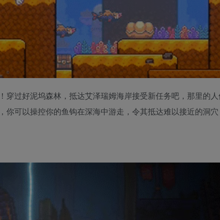
！穿过好泥坞森林，抵达艾泽瑞姆海岸接受新任务吧，那里的人
，你可以操控你的鱼钩在深海中游走，令其抵达难以接近的洞穴