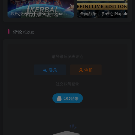
坎巴拉太空计划|Kerbal Space Program|1.12.5.3190|整合全DLC
全面战争：
评论
抢沙发
请登录后发表评论
登录
注册
社交账号登录
QQ登录