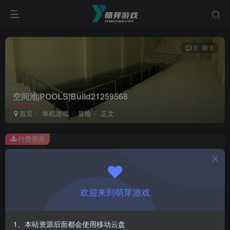
0
3
空间池|POOLS|Build21259568
首页
单机游戏
冒险
正文
付费资源
空间池|POOLS|Build21259568
此内容为付费资源，请付费后查看
1
欢迎来到萌芽游戏
￥
免费
会员
1、本站资源后面都会使用移动云盘