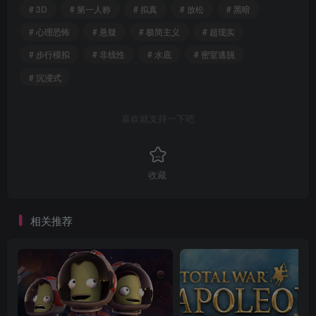
# 3D
# 第一人称
# 拟真
# 放松
# 黑暗
# 心理恐怖
# 悬疑
# 极简主义
# 超现实
# 步行模拟
# 非线性
# 水底
# 密室逃脱
# 沉浸式
喜欢就支持一下吧
收藏
相关推荐