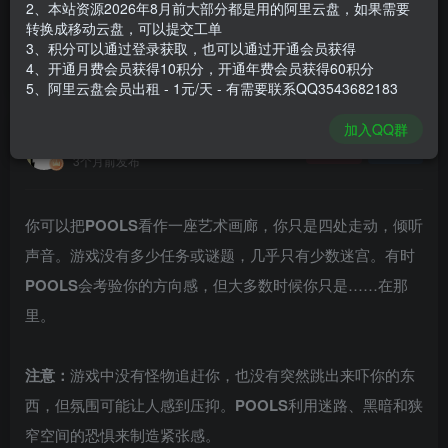
2、本站资源2026年8月前大部分都是用的阿里云盘，如果需要
登录购买
转换成移动云盘，可以提交工单
3、积分可以通过登录获取，也可以通过开通会员获得
安装包大小
2.8 GB
4、开通月费会员获得10积分，开通年费会员获得60积分
游戏本体大小
5.68 GB
5、阿里云盘会员出租 - 1元/天 - 有需要联系QQ3543682183
加入QQ群
谢箫生
关注
私信
3个月前发布
你可以把
POOLS
看作一座艺术画廊，你只是四处走动，倾听
声音。游戏没有多少任务或谜题，几乎只有少数迷宫。有时
POOLS
会考验你的方向感，但大多数时候你只是……在那
里。
注意：
游戏中没有怪物追赶你，也没有突然跳出来吓你的东
西，但氛围可能让人感到压抑。
POOLS
利用迷路、黑暗和狭
窄空间的恐惧来制造紧张感。