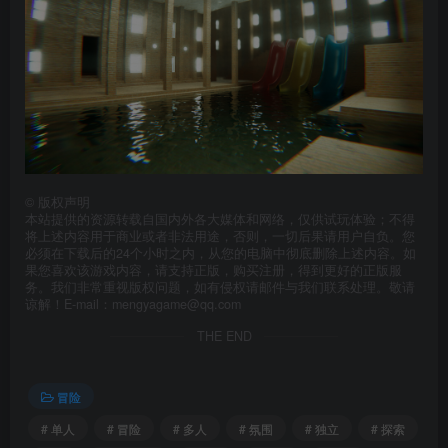
©
版权声明
本站提供的资源转载自国内外各大媒体和网络，仅供试玩体验；不得
将上述内容用于商业或者非法用途，否则，一切后果请用户自负。您
必须在下载后的24个小时之内，从您的电脑中彻底删除上述内容。如
果您喜欢该游戏内容，请支持正版，购买注册，得到更好的正版服
务。我们非常重视版权问题，如有侵权请邮件与我们联系处理。敬请
谅解！E-mail：mengyagame@qq.com
THE END
冒险
# 单人
# 冒险
# 多人
# 氛围
# 独立
# 探索