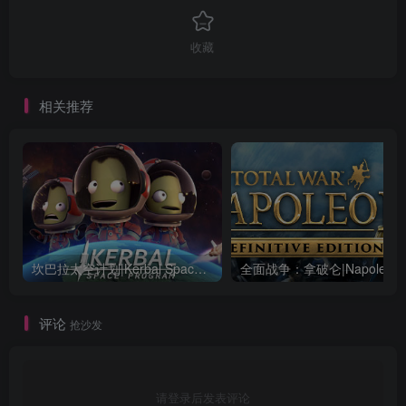
收藏
相关推荐
坎巴拉太空计划|Kerbal Space Program|1.12.5.3190|整合全DLC
全面战争：
评论
抢沙发
请登录后发表评论