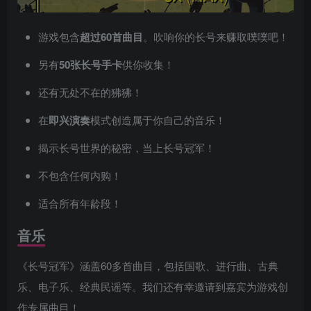
游戏包含
超过60首曲目
。吹响你的长号来赚取噗噗吧！
另有
50张长号手卡
供你收集！
还有无处不在的狒狒！
在
即兴演奏
模式创造属于你自己的音乐！
揭示长号世界的秘密，当上长号冠军！
不包含任何内购！
适合所有年龄段！
音乐
《长号冠军》涵盖60多首曲目，包括国歌、进行曲、古典
乐、电子乐、经典民谣等。我们还有幸邀请到嘉宾为游戏创
作专属曲目！