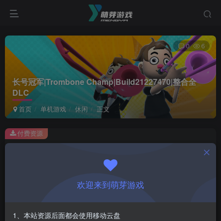
0
6
长号冠军|Trombone Champ|Build21227470|整合全
DLC
首页
单机游戏
休闲
正文
付费资源
长号冠军|Trombone Champ|Build21227470|整合全DLC
此内容为付费资源，请付费后查看
1
欢迎来到萌芽游戏
￥
免费
会员
1、本站资源后面都会使用移动云盘