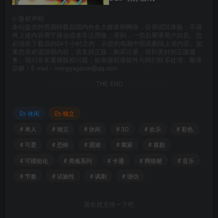
©
版权声明
本站提供的资源转载自国内外各大媒体和网络，仅供试玩体验；不得
将上述内容用于商业或者非法用途，否则，一切后果请用户自负。您
必须在下载后的24个小时之内，从您的电脑中彻底删除上述内容。如
果您喜欢该游戏内容，请支持正版，购买注册，得到更好的正版服
务。我们非常重视版权问题，如有侵权请邮件与我们联系处理。敬请
谅解！E-mail：mengyagame@qq.com
THE END
休闲
独立
# 单人
# 独立
# 休闲
# 3D
# 欢乐
# 彩色
# 可爱
# 恐怖
# 困难
# 阖家
# 喜剧
# 可模组化
# 类魂系列
# 卡通
# 网络梗
# 音乐
# 节奏
# 试验性
# 讽刺
# 谐仿
喜欢就支持一下吧