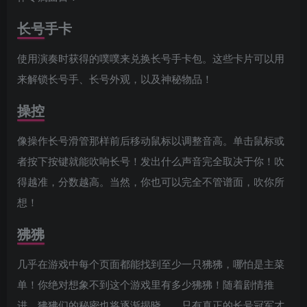
长号手卡
使用演奏时获得的噗噗来兑换长号手卡包。这些卡片可以用
来解锁长号手、长号外观，以及神秘物品！
操控
像操作长号滑管那样前后移动鼠标以调整音高。单击鼠标或
者按下按键就能吹响长号！发出什么声音完全取决于你！吹
得越准，分数越高。当然，你也可以完全不管谱面，吹你所
想！
狒狒
几乎在游戏中每个页面都能找到至少一只狒狒，哪怕是主菜
单！你绝对想象不到这个游戏里有多少狒狒！随着剧情推
进，狒狒们的秘密也将逐渐揭晓……只有真正的长号冠军才