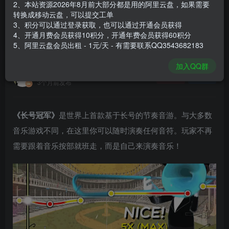
2、本站资源2026年8月前大部分都是用的阿里云盘，如果需要
登录购买
转换成移动云盘，可以提交工单
3、积分可以通过登录获取，也可以通过开通会员获得
安装包大小
740 MB
4、开通月费会员获得10积分，开通年费会员获得60积分
游戏本体大小
1.01 GB
5、阿里云盘会员出租 - 1元/天 - 有需要联系QQ3543682183
加入QQ群
谢箫生
关注
私信
3个月前发布
《长号冠军》
是世界上首款基于长号的节奏音游。与大多数
音乐游戏不同，在这里你可以随时演奏任何音符。玩家不再
需要跟着音乐按部就班走，而是自己来演奏音乐！