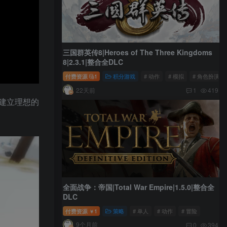
三国群英传8|Heroes of The Three Kingdoms
8|2.3.1|整合全DLC
付费资源
1
积分游戏
# 动作
# 模拟
# 角色扮演
22天前
1
419
建立理想的
全面战争：帝国|Total War Empire|1.5.0|整合全
DLC
付费资源
1
策略
# 单人
# 动作
# 冒险
￥
9个月前
0
394