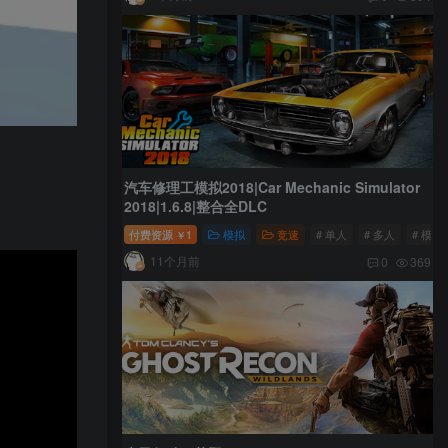
汽车修理工模拟2018|Car Mechanic Simulator
2018|1.6.8|整合全DLC
付费资源
1
模拟
竞速
# 单人
# 多人
# 模拟
￥
11个月前
0
369