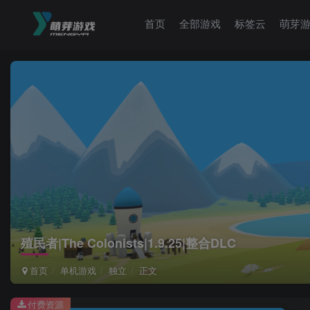
首页
全部游戏
标签云
萌芽
殖民者|The Colonists|1.9.25|整合DLC
首页
单机游戏
独立
正文
付费资源