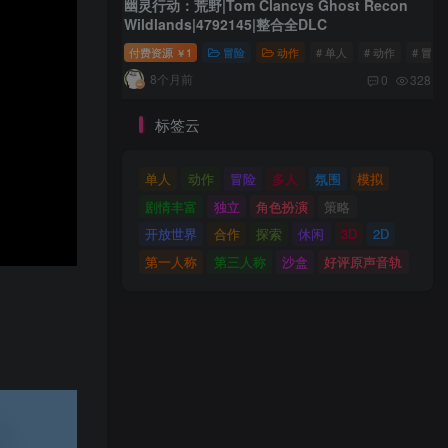
幽灵行动：荒野|Tom Clancys Ghost Recon
Wildlands|4792145|整合全DLC
付费资源
1
冒险
动作
# 单人
# 动作
# 冒险
￥
8个月前
0
328
标签云
单人
动作
冒险
多人
氛围
模拟
剧情丰富
独立
角色扮演
策略
开放世界
合作
探索
休闲
3D
2D
第一人称
第三人称
沙盒
好评原声音轨