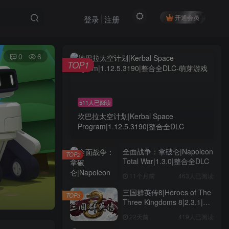
开通会员
登录
注册
0
6
TOP1
511人已阅读
坎巴拉太空计划|Kerbal Space
Program|1.12.5.3190|整合全DLC
全面战争：拿破仑|Napoleon
TOP2
Total War|1.3.0|整合全DLC
11个月前
463人已阅读
三国群英传8|Heroes of The
TOP3
Three Kingdoms 8|2.3.1|整
合全DLC
22天前
419人已阅读