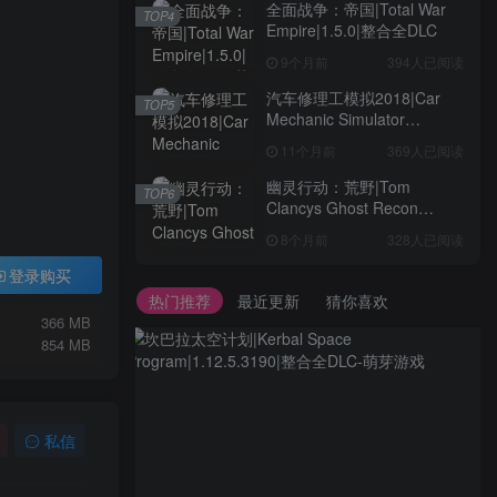
全面战争：帝国|Total War
TOP4
Empire|1.5.0|整合全DLC
9个月前
394人已阅读
汽车修理工模拟2018|Car
TOP5
Mechanic Simulator
2018|1.6.8|整合全DLC
11个月前
369人已阅读
幽灵行动：荒野|Tom
TOP6
Clancys Ghost Recon
Wildlands|4792145|整合全
8个月前
328人已阅读
DLC
登录购买
热门推荐
最近更新
猜你喜欢
366 MB
854 MB
私信