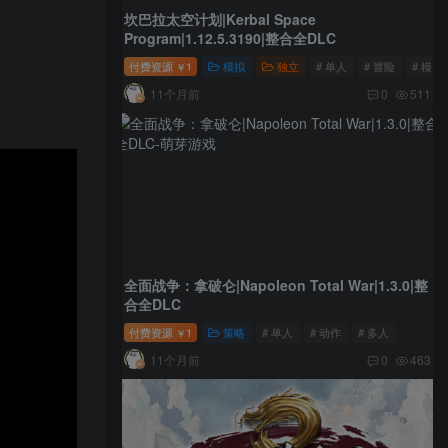
坎巴拉太空计划|Kerbal Space
Program|1.12.5.3190|整合全DLC
付费资源
1
模拟
独立
# 单人
# 冒险
# 模拟
￥
11个月前
0
511
全面战争：拿破仑|Napoleon Total War|1.3.0|整
合全DLC
付费资源
1
策略
# 单人
# 动作
# 多人
￥
11个月前
0
463