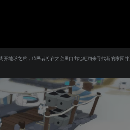
离开地球之后，殖民者将在太空里自由地翱翔来寻找新的家园并