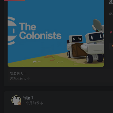
殖
此
￥
安装包大小
游戏本体大小
谢箫生
2个月前发布