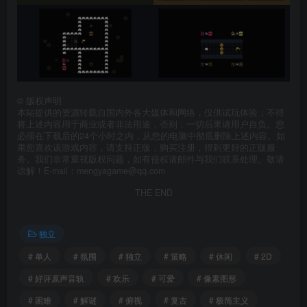
©
版权声明
本站提供的资源转载自国内外各大媒体和网络，仅供试玩体验；不得
将上述内容用于商业或者非法用途，否则，一切后果请用户自负。您
必须在下载后的24个小时之内，从您的电脑中彻底删除上述内容。如
果您喜欢该游戏内容，请支持正版，购买注册，得到更好的正版服
务。我们非常重视版权问题，如有侵权请邮件与我们联系处理。敬请
谅解！E-mail：mengyagame@qq.com
THE END
独立
# 单人
# 氛围
# 独立
# 策略
# 休闲
# 2D
# 好评原声音轨
# 欢乐
# 可爱
# 像素图形
# 困难
# 解谜
# 俯视
# 复古
# 极简主义