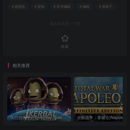
# 超现实
# 逻辑
# 关卡编辑
# 编程
# 推箱子
喜欢就支持一下吧
收藏
相关推荐
坎巴拉太空计划|Kerbal Space Program|1.12.5.3190|整合全DLC
全面战争：