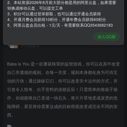
2、本站资源2026年8月前大部分都是用的阿里云盘，如果需要
登录购买
转换成移动云盘，可以提交工单
3、积分可以通过登录获取，也可以通过开通会员获得
安装包大小
93.4 MB
4、开通月费会员获得10积分，开通年费会员获得60积分
游戏本体大小
121 MB
5、阿里云盘会员出租 - 1元/天 - 有需要联系QQ3543682183
加入QQ群
谢箫生
关注
私信
2个月前发布
Baba Is You 是一款屡获殊荣的益智游戏，你可以在其中改变
自己所遵循的规则。在每一关里，规则本身都化身为可供互
动的方块；通过操纵它们，你可以改变关卡运作的方式，并
引发令人惊奇、出乎意料的连锁反应！只需简单的推箱子操
作，你就能将自己变成一块石头，将片片草地变成滚烫的危
险障碍，甚至将你需要达成的目标彻底改变成完全不同的东
西。