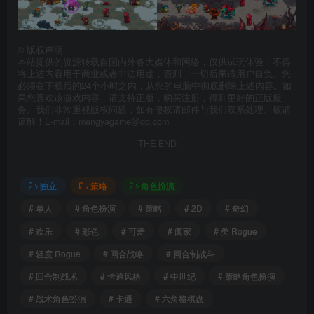
©
版权声明
本站提供的资源转载自国内外各大媒体和网络，仅供试玩体验；不得
将上述内容用于商业或者非法用途，否则，一切后果请用户自负。您
必须在下载后的24个小时之内，从您的电脑中彻底删除上述内容。如
果您喜欢该游戏内容，请支持正版，购买注册，得到更好的正版服
务。我们非常重视版权问题，如有侵权请邮件与我们联系处理。敬请
谅解！E-mail：mengyagame@qq.com
THE END
独立
策略
角色扮演
# 单人
# 角色扮演
# 策略
# 2D
# 奇幻
# 欢乐
# 彩色
# 可爱
# 阖家
# 类 Rogue
# 轻度 Rogue
# 回合战略
# 回合制战斗
# 回合制战术
# 卡通风格
# 中世纪
# 策略角色扮演
# 战术角色扮演
# 卡通
# 六角格棋盘