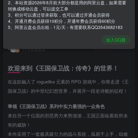
2、本站资源2026年8月前大部分都是用的阿里云盘，如果需要
登录购买
转换成移动云盘，可以提交工单
3、积分可以通过登录获取，也可以通过开通会员获得
安装包大小
570 MB
4、开通月费会员获得10积分，开通年费会员获得60积分
游戏本体大小
742.5 MB
5、阿里云盘会员出租 - 1元/天 - 有需要联系QQ3543682183
加入QQ群
谢箫生
关注
私信
11个月前发布
欢迎来到《王国保卫战：传奇》的世界！
在这款融入了 roguelike 元素的 RPG 游戏中，你将走进《王
国保卫战》的中世纪幻想世界，并展开一段史诗般的征程！
率领《王国保卫战》系列中实力最强的一众角色
来自另一个位面的邪恶势力来势汹汹，王国正面临着前所未
有的威胁！
本作采用了一套极具吸引力的战斗系统，虽易于上手，却难