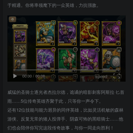
于精通。你将率领麾下的一众英雄，力抗强敌。
speed
00:00
/
00:08
威猛的圣骑士逐光者杰拉尔德，诡谲的暗影刺客阿斯拉·匕首
雨……5位传奇英雄齐聚于此，只等你一声令下。
还有12位技能与能力迥异的同伴英雄，比如灵活机敏的森林
游侠、反复无常的矮人投弹手、阴森可怖的黑暗骑士……他
们也会陪伴你写完这段传奇故事，与你一同走向胜利！