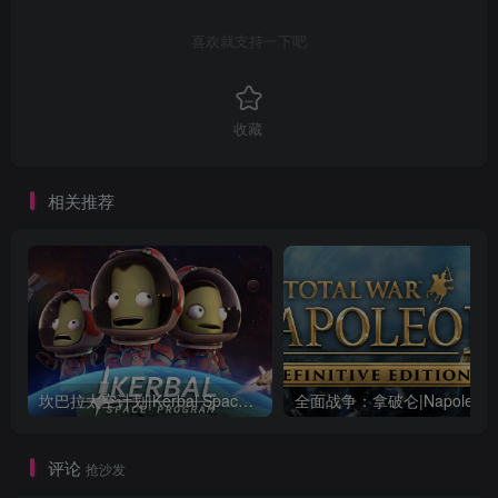
喜欢就支持一下吧
收藏
相关推荐
坎巴拉太空计划|Kerbal Space Program|1.12.5.3190|整合全DLC
全面战争：
评论
抢沙发