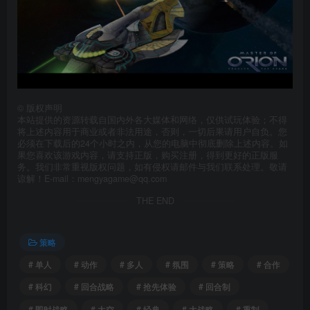
©
版权声明
本站提供的资源转载自国内外各大媒体和网络，仅供试玩体验；不得
将上述内容用于商业或者非法用途，否则，一切后果请用户自负。您
必须在下载后的24个小时之内，从您的电脑中彻底删除上述内容。如
果您喜欢该游戏内容，请支持正版，购买注册，得到更好的正版服
务。我们非常重视版权问题，如有侵权请邮件与我们联系处理。敬请
谅解！E-mail：mengyagame@qq.com
THE END
策略
# 单人
# 动作
# 多人
# 氛围
# 策略
# 合作
# 科幻
# 回合战略
# 抢先体验
# 回合制
# 即时战略
# 太空
# 经典
# 大战略
# 重制