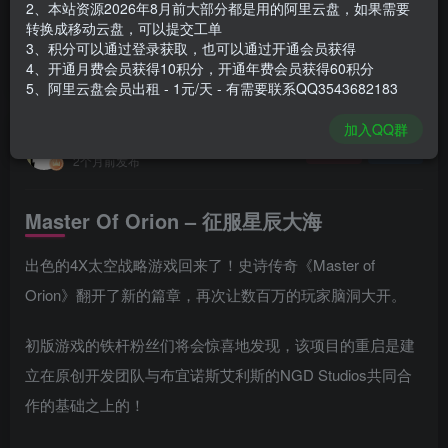
2、本站资源2026年8月前大部分都是用的阿里云盘，如果需要
登录购买
转换成移动云盘，可以提交工单
3、积分可以通过登录获取，也可以通过开通会员获得
安装包大小
2.93 GB
4、开通月费会员获得10积分，开通年费会员获得60积分
游戏本体大小
6.2 GB
5、阿里云盘会员出租 - 1元/天 - 有需要联系QQ3543682183
加入QQ群
谢箫生
关注
私信
2个月前发布
Master Of Orion – 征服星辰大海
出色的4X太空战略游戏回来了！史诗传奇《Master of
Orion》翻开了新的篇章，再次让数百万的玩家脑洞大开。
初版游戏的铁杆粉丝们将会惊喜地发现，该项目的重启是建
立在原创开发团队与布宜诺斯艾利斯的NGD Studios共同合
作的基础之上的！