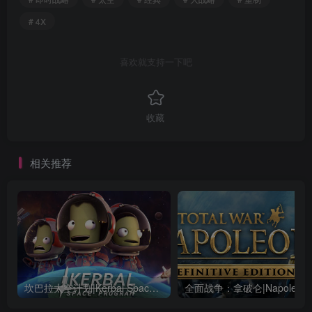
# 4X
喜欢就支持一下吧
收藏
相关推荐
坎巴拉太空计划|Kerbal Space Program|1.12.5.3190|整合全DLC
全面战争：