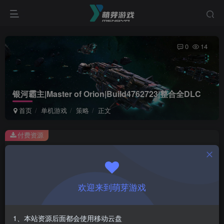
0
14
银河霸主|Master of Orion|Build4762723|整合全DLC
首页
单机游戏
策略
正文
付费资源
银河霸主|Master of Orion|Build4762723|整合全DLC
此内容为付费资源，请付费后查看
1
欢迎来到萌芽游戏
￥
免费
会员
1、本站资源后面都会使用移动云盘