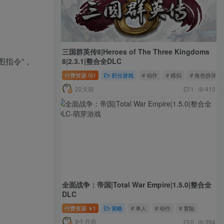
三国群英传8|Heroes of The Three Kingdoms
图指令”，
8|2.3.1|整合全DLC
付费资源
1
积分游戏
# 动作
# 模拟
# 角色扮演
22天前
1
410
全面战争：帝国|Total War Empire|1.5.0|整合全
DLC
付费资源
1
策略
# 单人
# 动作
# 冒险
￥
9个月前
0
394