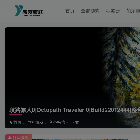
首页
全部游戏
标签云
萌芽
歧路旅人0|Octopath Traveler 0|Build22012444|
首页
单机游戏
角色扮演
正文
付费资源