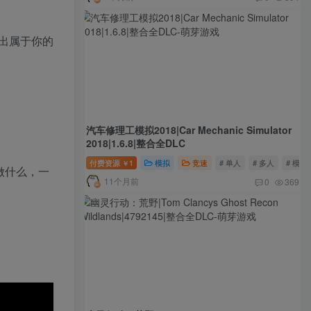
出属于你的
汽车修理工模拟2018|Car Mechanic Simulator
2018|1.6.8|整合全DLC
付费资源
1
模拟
竞速
# 单人
# 多人
# 模拟
￥
做什么，一
11个月前
0
369