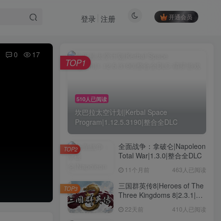
开通会员
登录
注册
0
17
TOP1
510人已阅读
坎巴拉太空计划|Kerbal Space
Program|1.12.5.3190|整合全DLC
全面战争：拿破仑|Napoleon
TOP2
Total War|1.3.0|整合全DLC
11个月前
463人已阅读
三国群英传8|Heroes of The
TOP3
Three Kingdoms 8|2.3.1|整
合全DLC
22天前
410人已阅读