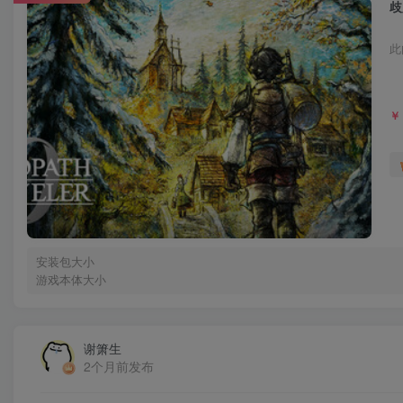
歧
此
￥
安装包大小
游戏本体大小
谢箫生
2个月前发布