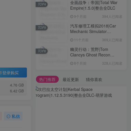
全面战争：帝国|Total War
TOP4
Empire|1.5.0|整合全DLC
9个月前
394人已阅读
汽车修理工模拟2018|Car
TOP5
Mechanic Simulator
2018|1.6.8|整合全DLC
11个月前
369人已阅读
幽灵行动：荒野|Tom
TOP6
Clancys Ghost Recon
Wildlands|4792145|整合全
8个月前
328人已阅读
DLC
登录购买
热门推荐
最近更新
猜你喜欢
4.76 GB
6.42 GB
私信