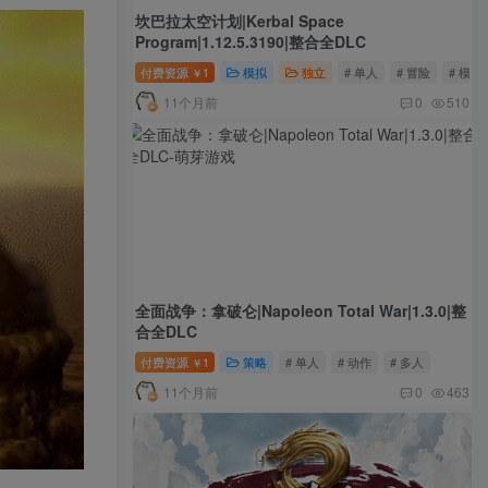
坎巴拉太空计划|Kerbal Space
Program|1.12.5.3190|整合全DLC
付费资源
1
模拟
独立
# 单人
# 冒险
# 模拟
￥
11个月前
0
510
全面战争：拿破仑|Napoleon Total War|1.3.0|整
合全DLC
付费资源
1
策略
# 单人
# 动作
# 多人
￥
11个月前
0
463