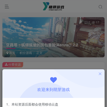
0
17
亚路塔：狐狸狐途的面包冒险|Aeruta|1.2.2
首页
积分游戏
正文
付费资源
亚路塔：狐狸狐途的面包冒险|Aeruta|1.2.2
此内容为付费资源，请付费后查看
1
欢迎来到萌芽游戏
积分
登录购买
1、本站资源后面都会使用移动云盘