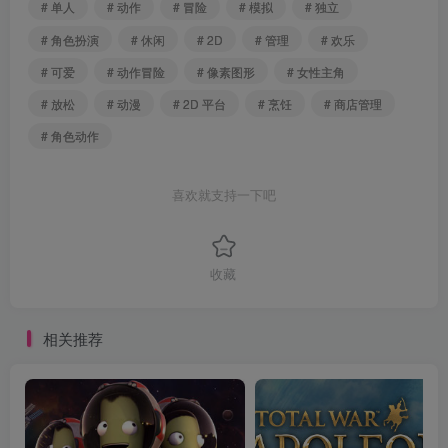
# 单人
# 动作
# 冒险
# 模拟
# 独立
# 角色扮演
# 休闲
# 2D
# 管理
# 欢乐
# 可爱
# 动作冒险
# 像素图形
# 女性主角
# 放松
# 动漫
# 2D 平台
# 烹饪
# 商店管理
# 角色动作
喜欢就支持一下吧
收藏
相关推荐