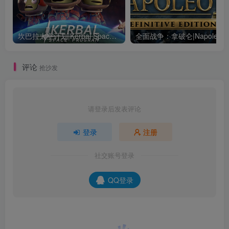
坎巴拉太空计划|Kerbal Space Program|1.12.5.3190|整合全DLC
全面战争：
评论
抢沙发
请登录后发表评论
登录
注册
社交账号登录
QQ登录