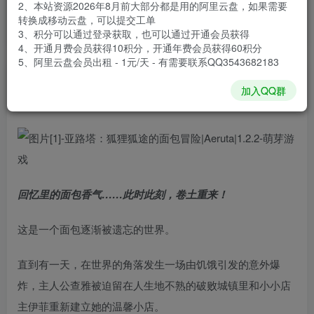
2、本站资源2026年8月前大部分都是用的阿里云盘，如果需要
安装包大小
525 MB
转换成移动云盘，可以提交工单
游戏本体大小
1.51 GB
3、积分可以通过登录获取，也可以通过开通会员获得
4、开通月费会员获得10积分，开通年费会员获得60积分
5、阿里云盘会员出租 - 1元/天 - 有需要联系QQ3543682183
谢箫生
关注
私信
加入QQ群
2个月前发布
回忆里的面包香气……此时此刻，卷土重来！
这是一个面包逐渐被遗忘的世界。
直到有一天，在世界的角落发生一场由饥饿引发的意外爆
炸，主人公查雅被迫留在人生地不熟的破败城镇里和小小店
主伊菲重新建立她的温馨小店。