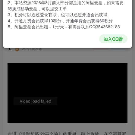
2、本站资源2026年8月前大部分都是用的阿里云盘，如果需要
登录购买
转换成移动云盘，可以提交工单
3、积分可以通过登录获取，也可以通过开通会员获得
安装包大小
2.6 GB
4、开通月费会员获得10积分，开通年费会员获得60积分
游戏本体大小
2.98 GB
5、阿里云盘会员出租 - 1元/天 - 有需要联系QQ3543682183
加入QQ群
谢箫生
关注
私信
2个月前发布
Video load failed
走进《漫漫长路 沙巫之旅》的世界，踏上旅途，在充满普罗