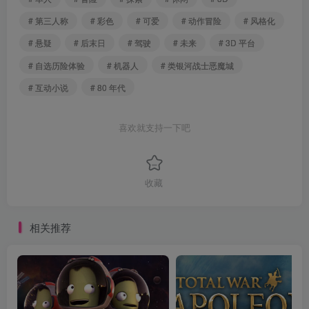
# 第三人称
# 彩色
# 可爱
# 动作冒险
# 风格化
# 悬疑
# 后末日
# 驾驶
# 未来
# 3D 平台
# 自选历险体验
# 机器人
# 类银河战士恶魔城
# 互动小说
# 80 年代
喜欢就支持一下吧
收藏
相关推荐