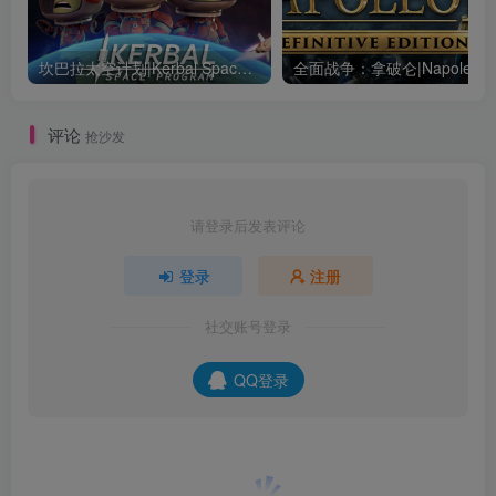
坎巴拉太空计划|Kerbal Space Program|1.12.5.3190|整合全DLC
全面战争：
评论
抢沙发
请登录后发表评论
登录
注册
社交账号登录
QQ登录