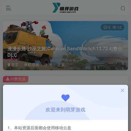
0
12
漫漫长路 沙巫之旅|Caravan SandWitch|1.13.72.4|整合
DLC
首页
单机游戏
休闲
正文
付费资源
漫漫长路 沙巫之旅|Caravan SandWitch|1.13.72.4|整合DLC
此内容为付费资源，请付费后查看
1
欢迎来到萌芽游戏
￥
免费
会员
1、本站资源后面都会使用移动云盘