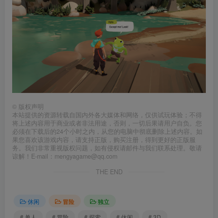
©
版权声明
本站提供的资源转载自国内外各大媒体和网络，仅供试玩体验；不得
将上述内容用于商业或者非法用途，否则，一切后果请用户自负。您
必须在下载后的24个小时之内，从您的电脑中彻底删除上述内容。如
果您喜欢该游戏内容，请支持正版，购买注册，得到更好的正版服
务。我们非常重视版权问题，如有侵权请邮件与我们联系处理。敬请
谅解！E-mail：mengyagame@qq.com
THE END
休闲
冒险
独立
# 单人
# 冒险
# 探索
# 休闲
# 3D