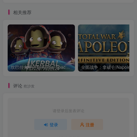
相关推荐
坎巴拉太空计划|Kerbal Space Program|1.12.5.3190|整合全DLC
全面战争：
评论
抢沙发
请登录后发表评论
登录
注册