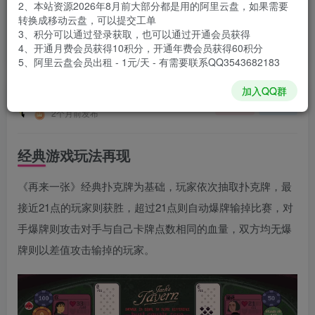
2、本站资源2026年8月前大部分都是用的阿里云盘，如果需要
登录购买
转换成移动云盘，可以提交工单
3、积分可以通过登录获取，也可以通过开通会员获得
安装包大小
404 MB
4、开通月费会员获得10积分，开通年费会员获得60积分
游戏本体大小
493.3 MB
5、阿里云盘会员出租 - 1元/天 - 有需要联系QQ3543682183
加入QQ群
谢箫生
关注
私信
2个月前发布
经典游戏玩法再现
《再来一张》经典扑克牌为基础，玩家依次抽取扑克牌，最
接近21点的玩家则获胜，超过21点则自动爆牌输掉比赛，对
手爆牌则攻击对手与自己卡牌点数相同的血量，双方均无爆
牌则以差值攻击输掉的玩家。