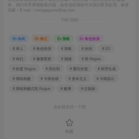
务。我们非常重视版权问题，如有侵权请邮件与我们联系处理。敬请
谅解！E-mail：mengyagame@qq.com
THE END
休闲
独立
策略
角色扮演
# 单人
# 角色扮演
# 策略
# 休闲
# 2D
# 奇幻
# 像素图形
# 困难
# 类 Rogue
# 轻度 Rogue
# 回合制
# 重玩价值
# 程序生成
# 牌组构建
# 卡牌游戏
# 资本主义
# 卡牌战斗
# 牌组构建式类 Rogue
# 赌博
# 仅鼠标
喜欢就支持一下吧
收藏