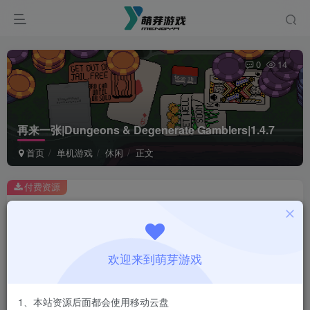
0
14
再来一张|Dungeons & Degenerate Gamblers|1.4.7
首页
单机游戏
休闲
正文
付费资源
再来一张|Dungeons & Degenerate Gamblers|1.4.7
此内容为付费资源，请付费后查看
1
欢迎来到萌芽游戏
￥
免费
会员
1、本站资源后面都会使用移动云盘