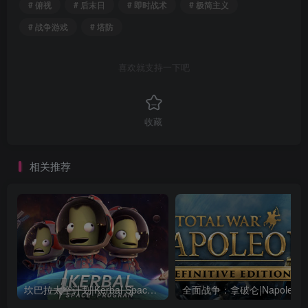
# 俯视
# 后末日
# 即时战术
# 极简主义
# 战争游戏
# 塔防
喜欢就支持一下吧
收藏
相关推荐
坎巴拉太空计划|Kerbal Space Program|1.12.5.3190|整合全DLC
全面战争：