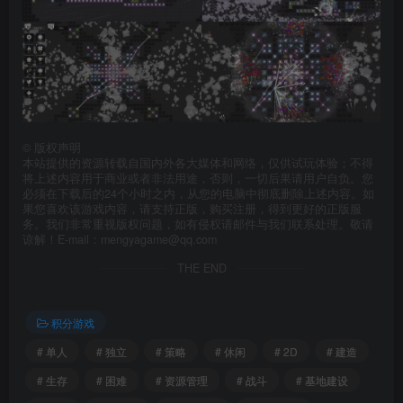
©
版权声明
本站提供的资源转载自国内外各大媒体和网络，仅供试玩体验；不得
将上述内容用于商业或者非法用途，否则，一切后果请用户自负。您
必须在下载后的24个小时之内，从您的电脑中彻底删除上述内容。如
果您喜欢该游戏内容，请支持正版，购买注册，得到更好的正版服
务。我们非常重视版权问题，如有侵权请邮件与我们联系处理。敬请
谅解！E-mail：mengyagame@qq.com
THE END
积分游戏
# 单人
# 独立
# 策略
# 休闲
# 2D
# 建造
# 生存
# 困难
# 资源管理
# 战斗
# 基地建设