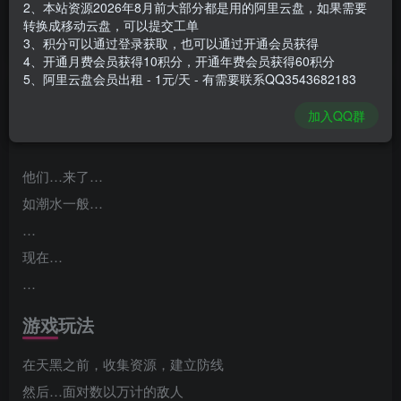
2、本站资源2026年8月前大部分都是用的阿里云盘，如果需要
安装包大小
121 MB
转换成移动云盘，可以提交工单
游戏本体大小
272.8 MB
3、积分可以通过登录获取，也可以通过开通会员获得
4、开通月费会员获得10积分，开通年费会员获得60积分
5、阿里云盘会员出租 - 1元/天 - 有需要联系QQ3543682183
谢箫生
关注
私信
加入QQ群
1个月前发布
他们…来了…
如潮水一般…
…
现在…
…
游戏玩法
在天黑之前，收集资源，建立防线
然后…面对数以万计的敌人