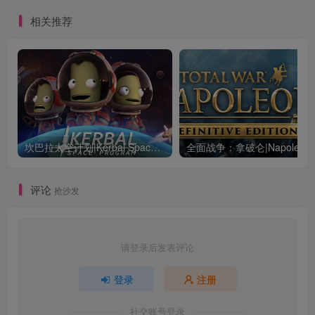
相关推荐
坎巴拉太空计划|Kerbal Space Program|1.12.5.3190|整合全DLC
全面战争：
评论
抢沙发
请登录后发表评论
登录
注册
社交账号登录