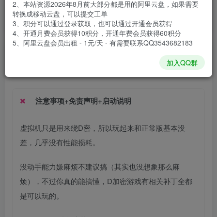
2、本站资源2026年8月前大部分都是用的阿里云盘，如果需要
安装包大小
72.6 GB
转换成移动云盘，可以提交工单
游戏本体大小
78.44 GB
3、积分可以通过登录获取，也可以通过开通会员获得
4、开通月费会员获得10积分，开通年费会员获得60积分
5、阿里云盘会员出租 - 1元/天 - 有需要联系QQ3543682183
谢箫生
关注
私信
加入QQ群
1个月前发布
注意事项+免责声明+启动说明
虚拟机只是用来绕D密，所以玩起来和正常版基本没
差，几乎没有性能损耗。
没动手能力嫌麻烦不建议搞（其实也没想象那么麻
烦），不过你真的能搞懂，D加密游戏有相关补丁全都
是可以玩的。