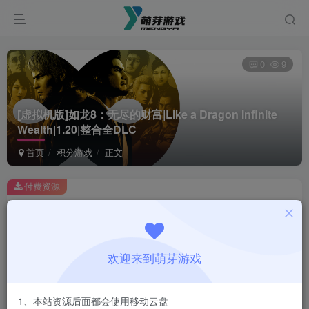
0
9
[虚拟机版]如龙8：无尽的财富|Like a Dragon Infinite
Wealth|1.20|整合全DLC
首页
积分游戏
正文
付费资源
[虚拟机版]如龙8：无尽的财富|Like a Dragon Infinite Wealth|1.20|整合全DLC
此内容为付费资源，请付费后查看
1
欢迎来到萌芽游戏
积分
登录购买
1、本站资源后面都会使用移动云盘