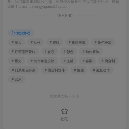
务。我们非常重视版权问题，如有侵权请邮件与我们联系处理。敬请
谅解！E-mail：mengyagame@qq.com
THE END
积分游戏
# 单人
# 动作
# 冒险
# 剧情丰富
# 角色扮演
# 好评原声音轨
# 欢乐
# 彩色
# 动作冒险
# 暴力
# 动作角色扮演
# 血腥
# 喜剧
# 回合制
# 日系角色扮演
# 回合制战斗
# 情感
# 清版动作
# 武术
喜欢就支持一下吧
收藏