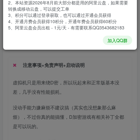
2、本站资源2026年8月前大部分都是用的阿里云盘，如果需要
安装包大小
58.9 GB
转换成移动云盘，可以提交工单
游戏本体大小
74 GB
3、积分可以通过登录获取，也可以通过开通会员获得
4、开通月费会员获得10积分，开通年费会员获得60积分
5、阿里云盘会员出租 - 1元/天 - 有需要联系QQ3543682183
谢箫生
关注
私信
加入QQ群
1个月前发布
注意事项+免责声明+启动说明
虚拟机只是用来绕D密，所以玩起来和正常版基本没
差，几乎没有性能损耗。
没动手能力嫌麻烦不建议搞（其实也没想象那么麻
烦），不过你真的能搞懂，D加密游戏有相关补丁全都
是可以玩的。