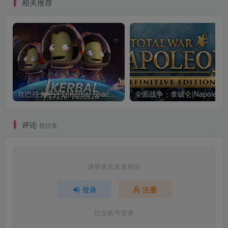
相关推荐
坎巴拉太空计划|Kerbal Space Program|1.12.5.3190|整合全DLC
全面战争：
评论
抢沙发
请登录后发表评论
登录
注册
社交账号登录