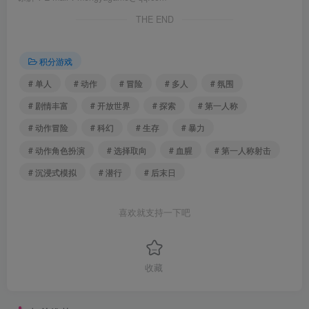
THE END
积分游戏
# 单人
# 动作
# 冒险
# 多人
# 氛围
# 剧情丰富
# 开放世界
# 探索
# 第一人称
# 动作冒险
# 科幻
# 生存
# 暴力
# 动作角色扮演
# 选择取向
# 血腥
# 第一人称射击
# 沉浸式模拟
# 潜行
# 后末日
喜欢就支持一下吧
收藏