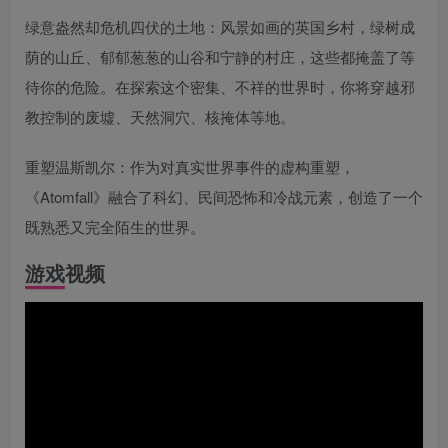
绿意盎然却危机四伏的土地：风景如画的英国乡村，绿树成
荫的山丘、郁郁葱葱的山谷和宁静的村庄，这些都掩盖了等
待你的危险。在探索这个密集、不祥的世界时，你将穿越邪
教控制的废墟、天然洞穴、核掩体等地。
重塑温斯凯尔：作为对真实世界事件的虚构重塑，
《Atomfall》融合了科幻、民间恐怖和冷战元素，创造了一个
既熟悉又完全陌生的世界。
游戏视频