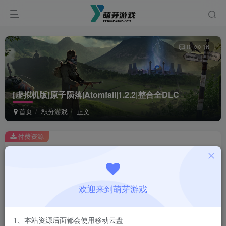
0
16
[虚拟机版]原子陨落|Atomfall|1.2.2|整合全DLC
首页
积分游戏
正文
付费资源
[虚拟机版]原子陨落|Atomfall|1.2.2|整合全DLC
此内容为付费资源，请付费后查看
1
欢迎来到萌芽游戏
积分
登录购买
1、本站资源后面都会使用移动云盘