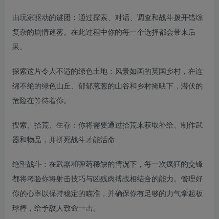
由玩家驱动的谜团：通过探索、对话、调查和战斗拨开错综
复杂的剧情迷雾。在此过程中你的每一个选择都会带来后
果。
探索这片令人不适的绿色土地：风景如画的英国乡村，在连
绵不绝的绿色山丘、郁郁葱葱的山谷和乡村掩映下，潜伏的
危险在等待着你。
搜索、拾荒、生存：你将需要通过拾荒来获取补给、制作武
器和物品，并拼死战斗才能活命
绝望战斗：在武器和弹药稀缺的情况下，每一次疯狂的交锋
都将考验你将射击技巧与凶残肉搏战相结合的能力。管理好
你的心率以保持稳定的瞄准，并确保你有足够的力气拿起板
球棒，给予敌人致命一击。