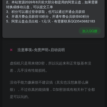
2、本站资源2026年8月前大部分都是用的阿里云盘，如果需要
安装包大小
15 GB
转换成移动云盘，可以提交工单
游戏本体大小
16.4 GB
3、积分可以通过登录获取，也可以通过开通会员获得
4、开通月费会员获得10积分，开通年费会员获得60积分
5、阿里云盘会员出租 - 1元/天 - 有需要联系QQ3543682183
谢箫生
关注
私信
加入QQ群
1个月前发布
注意事项+免责声明+启动说明
虚拟机只是用来绕D密，所以玩起来和正常版基本没
差，几乎没有性能损耗。
没动手能力嫌麻烦不建议搞（其实也没想象那么麻
烦），不过你真的能搞懂，D加密游戏有相关补丁全都
是可以玩的。