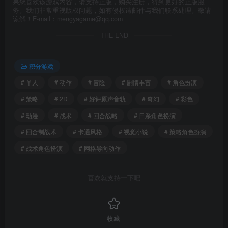
果您喜欢该游戏内容，请支持正版，购买注册，得到更好的正版服
务。我们非常重视版权问题，如有侵权请邮件与我们联系处理。敬请
谅解！E-mail：mengyagame@qq.com
THE END
积分游戏
# 单人
# 动作
# 冒险
# 剧情丰富
# 角色扮演
# 策略
# 2D
# 好评原声音轨
# 奇幻
# 彩色
# 动漫
# 战术
# 回合战略
# 日系角色扮演
# 回合制战术
# 卡通风格
# 视觉小说
# 策略角色扮演
# 战术角色扮演
# 网格导向动作
喜欢就支持一下吧
收藏