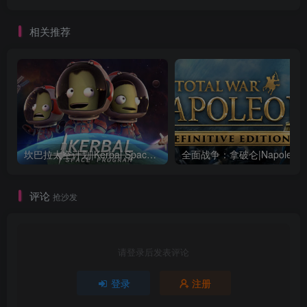
相关推荐
坎巴拉太空计划|Kerbal Space Program|1.12.5.3190|整合全DLC
全面战争：
评论
抢沙发
请登录后发表评论
登录
注册