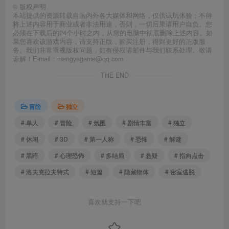
©
版权声明
本站提供的资源转载自国内外各大媒体和网络，仅供试玩体验；不得
将上述内容用于商业或者非法用途，否则，一切后果请用户自负。您
必须在下载后的24个小时之内，从您的电脑中彻底删除上述内容。如
果您喜欢该游戏内容，请支持正版，购买注册，得到更好的正版服
务。我们非常重视版权问题，如有侵权请邮件与我们联系处理。敬请
谅解！E-mail：mengyagame@qq.com
THE END
冒险
独立
# 单人
# 冒险
# 氛围
# 剧情丰富
# 独立
# 休闲
# 3D
# 第一人称
# 恐怖
# 解谜
# 黑暗
# 心理恐怖
# 多结局
# 悬疑
# 指向点击
# 洛夫克拉夫特式
# 短篇
# 隐藏物体
# 密室逃脱
喜欢就支持一下吧