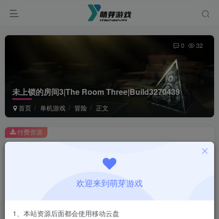
0
32
未上锁的房间3|The Room Three|Build3270439
首页
单机游戏
冒险
正文
付费资源
未上锁的房间3|The Room Three|Build3270439
此内容为付费资源，请付费后查看
1
欢迎来到萌芽游戏
￥
免费
会员
1、本站资源后面都会使用移动云盘