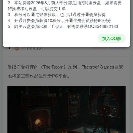
2、本站资源2026年8月前大部分都是用的阿里云盘，如果需要
登录购买
转换成移动云盘，可以提交工单
3、积分可以通过登录获取，也可以通过开通会员获得
安装包大小
2.21 GB
4、开通月费会员获得10积分，开通年费会员获得60积分
游戏本体大小
3.85 GB
5、阿里云盘会员出租 - 1元/天 - 有需要联系QQ3543682183
加入QQ群
谢箫生
关注
私信
11个月前发布
延续广受好评的《The Room》系列，Fireproof Games自豪
地将第三部作品呈现于PC平台。