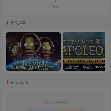
收藏
相关推荐
坎巴拉太空计划|Kerbal Space Program|1.12.5.3190|整合全DLC
全面战争：
评论
抢沙发
请登录后发表评论